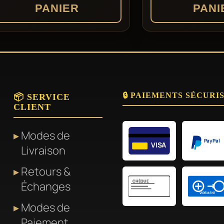
PANIER
PANI
🔒 PAIEMENTS SÉCURI
📦 SERVICE
CLIENT
Modes de
PayPal
VISA
Livraison
Retours &
CHÈQUE
Échanges
VIREMENT
Modes de
Paiement