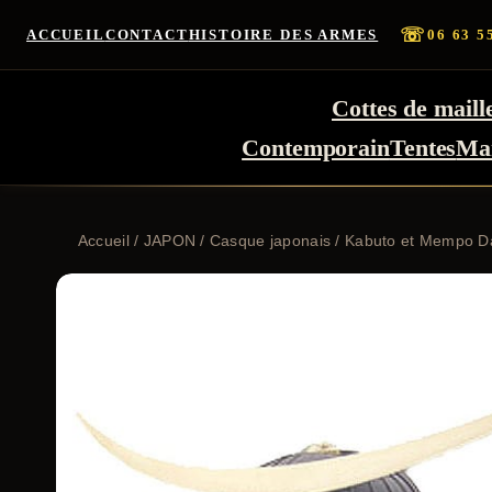
☏
ACCUEIL
CONTACT
HISTOIRE DES ARMES
06 63 5
Cottes de maill
Contemporain
Tentes
Ma
Accueil
/
JAPON
/
Casque japonais
/ Kabuto et Mempo 