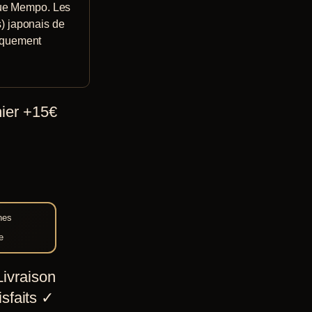
ue Mempo. Les
) japonais de
iquement
.
hier +15€
nes
e
ivraison
sfaits
✓