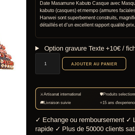
Date Masamune Kabuto Casque avec Masq
kabuto (casques) et mempo (armures faciales
Hanwei sont superbement construits, magnif
détaillés et d’un excellent rapport qualité-prix
Option gravure
Texte +10€ / fic
quantité
AJOUTER AU PANIER
de
Kabuto
et
Mempo
⚔
Artisanat international
🛡
Produits selection
Date
🚚
Livraison suivie
⭐
15 ans d'experienc
Masamune
✓
Echange ou remboursement
✓
L
rapide
✓
Plus de 50000 clients sati