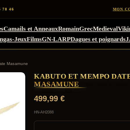
5 78 46
MON C
es
Camails et Anneaux
Romain
Grec
Medieval
Viki
ngas-Jeux
Films
GN-LARP
Dagues et poignards
J
Date Masamune
KABUTO ET MEMPO DAT
MASAMUNE
499,99
€
HN-AH2088