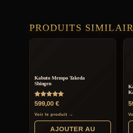
PRODUITS SIMILAI
Kabuto Mempo Takeda
Shingen
K
K
Note
599,00
€
5
5.00
sur 5
Voir le produit →
Vo
AJOUTER AU