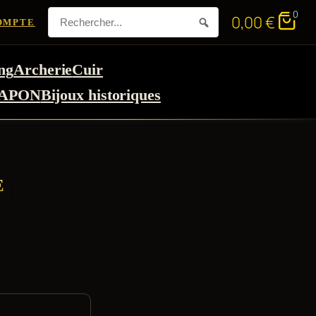
0
0,00
€
OMPTE
ng
Archerie
Cuir
APON
Bijoux historiques
E