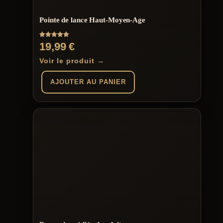
Pointe de lance Haut-Moyen-Age
Note
19,99
€
5.00
sur 5
Voir le produit →
AJOUTER AU PANIER