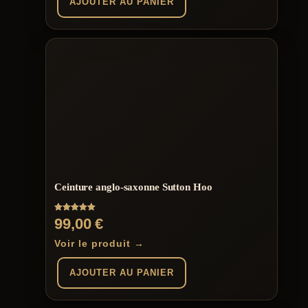
AJOUTER AU PANIER
Ceinture anglo-saxonne Sutton Hoo
Note
99,00
€
5.00
sur 5
Voir le produit →
AJOUTER AU PANIER