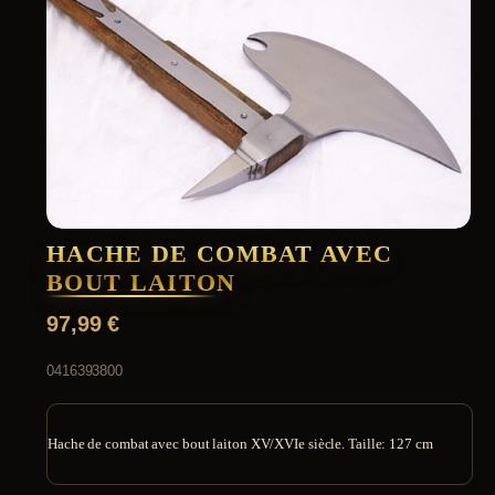
HACHE DE COMBAT AVEC
BOUT LAITON
97,99
€
0416393800
Hache de combat avec bout laiton XV/XVIe siècle. Taille: 127 cm