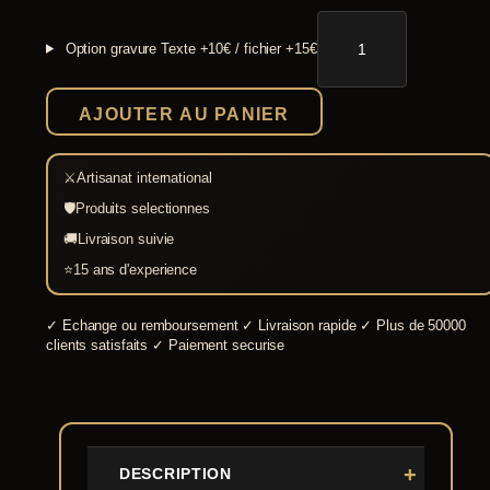
quantité
de
Option gravure
Texte +10€ / fichier +15€
Hache
de
combat
AJOUTER AU PANIER
avec
bout
laiton
⚔
Artisanat international
🛡
Produits selectionnes
🚚
Livraison suivie
⭐
15 ans d'experience
✓
Echange ou remboursement
✓
Livraison rapide
✓
Plus de 50000
clients satisfaits
✓
Paiement securise
DESCRIPTION