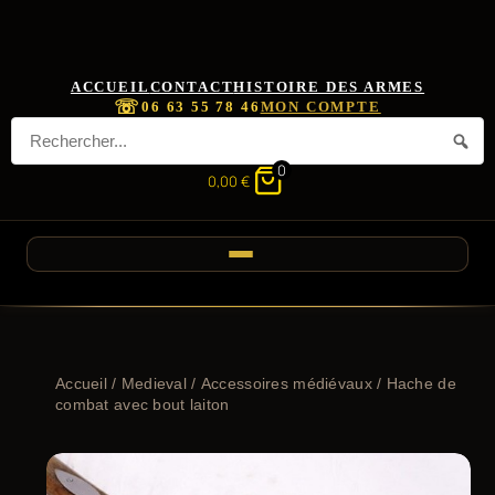
ACCUEIL
CONTACT
HISTOIRE DES ARMES
☏
06 63 55 78 46
MON COMPTE
0
0,00
€
Accueil
/
Medieval
/
Accessoires médiévaux
/ Hache de
combat avec bout laiton