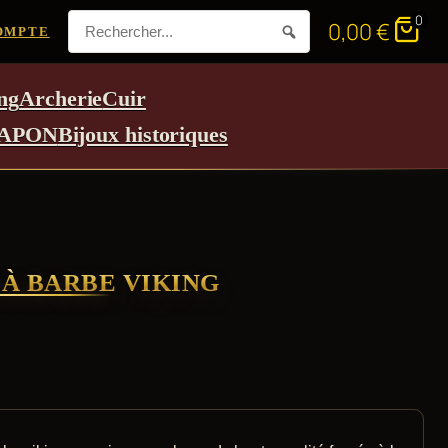
0
0,00
€
OMPTE
ng
Archerie
Cuir
APON
Bijoux historiques
À BARBE VIKING