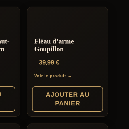
aut-
Fléau d’arme
cm
Goupillon
39,99
€
Voir le produit →
U
AJOUTER AU
PANIER