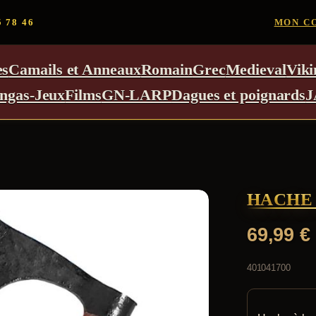
5 78 46
MON C
es
Camails et Anneaux
Romain
Grec
Medieval
Viki
ngas-Jeux
Films
GN-LARP
Dagues et poignards
J
HACHE 
69,99
€
401041700