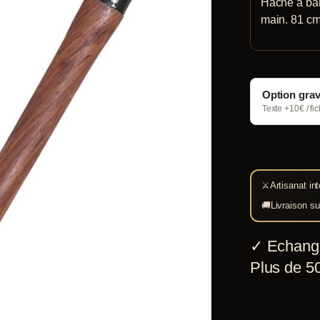
Hache à bar
main. 81 c
Option gra
Texte +10€ / fi
⚔
Artisanat int
🚚
Livraison su
✓
Echang
Plus de 50