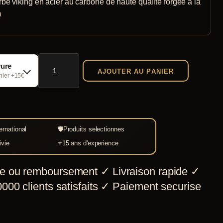
be viking en acier au carbone de haute qualité forgée à la
m
quantité
vure
AJOUTER AU PANIER
de
chier +15€
Hache
à
barbe
ernational
🛡
Produits selectionnes
viking
ivie
⭐
15 ans d'experience
e ou remboursement
✓
Livraison rapide
✓
000 clients satisfaits
✓
Paiement securise