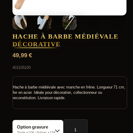
HACHE À BARBE MÉDIÉVALE
DÉCORATIVE
49,99
€
401105100
Hache à barbe médiévale avec manche en frêne. Longueur 71 cm,
fer en acier. Idéale pour décoration, collectionneur ou
reconstitution. Livraison rapide.
quantité
Option gravure
de
Hache
Texte +10€ / fichier +15€