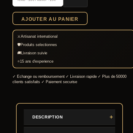
à
barbe
médiévale
AJOUTER AU PANIER
décorative
⚔
Artisanat international
🛡
Produits selectionnes
🚚
Livraison suivie
⭐
15 ans d'experience
✓
Echange ou remboursement
✓
Livraison rapide
✓
Plus de 50000
clients satisfaits
✓
Paiement securise
DESCRIPTION