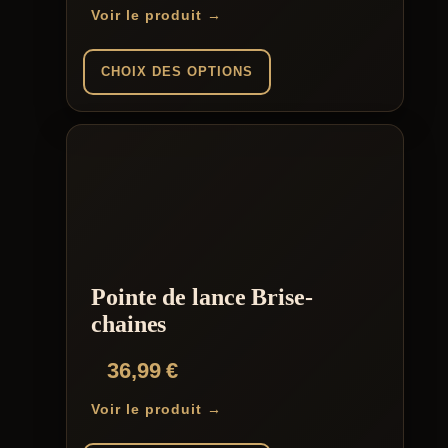
Voir le produit →
CHOIX DES OPTIONS
Ce
produit
a
plusieurs
variations.
Les
options
peuvent
être
choisies
Pointe de lance Brise-
sur
la
chaines
page
du
36,99
€
produit
Voir le produit →