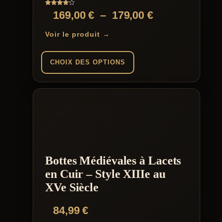
Note
Plage
169,00
€
–
179,00
€
4.00
sur 5
de
Voir le produit →
prix :
169,00 €
CHOIX DES OPTIONS
à
Ce
179,00 €
produit
a
plusieurs
variations.
Les
options
peuvent
être
Bottes Médiévales à Lacets
choisies
en Cuir – Style XIIIe au
sur
la
XVe Siècle
page
du
84,99
€
produit