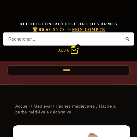
ACCUEIL
CONTACT
HISTOIRE DES ARMES
☏
06 63 55 78 46
MON COMPTE
0
0,00
€
Accueil
/
Medieval
/
Haches médiévales
/ Hache à
barbe médiévale décorative