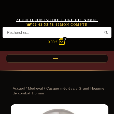
ACCUEIL
CONTACT
HISTOIRE DES ARMES
☏
06 63 55 78 46
MON COMPTE
0
0,00
€
Accueil
/
Medieval
/
Casque médiéval
/ Grand Heaume
de combat 1.6 mm