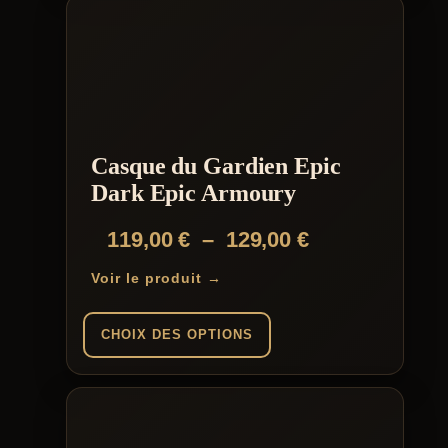
Casque du Gardien Epic
Dark Epic Armoury
Plage
119,00
€
–
129,00
€
de
Voir le produit →
prix :
119,00 €
CHOIX DES OPTIONS
à
Ce
129,00 €
produit
a
plusieurs