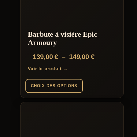
variations.
Les
options
peuvent
être
choisies
Barbute à visière Epic
sur
la
Armoury
page
du
Plage
139,00
€
–
149,00
€
produit
de
Voir le produit →
prix :
139,00 €
CHOIX DES OPTIONS
à
Ce
149,00 €
produit
a
plusieurs
variations.
Les
options