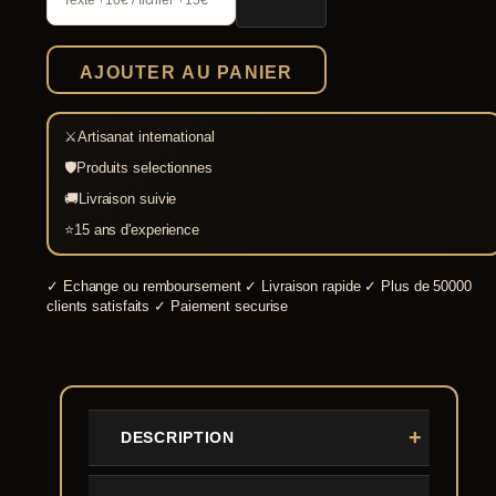
Texte +10€ / fichier +15€
Heaume
de
combat
AJOUTER AU PANIER
1.6
mm
⚔
Artisanat international
🛡
Produits selectionnes
🚚
Livraison suivie
⭐
15 ans d'experience
✓
Echange ou remboursement
✓
Livraison rapide
✓
Plus de 50000
clients satisfaits
✓
Paiement securise
DESCRIPTION