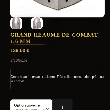
GRAND HEAUME DE COMBAT
1.6 MM
139,00
€
1723095102
Grand heaume en acier 1,6 mm. Très belle reconstitution, prêt pour
le combat.
quantité
Option gravure
de
Grand