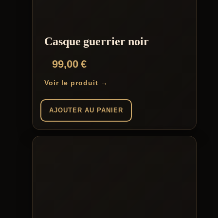
peuvent
être
choisies
sur
la
Casque guerrier noir
page
du
99,00
€
produit
Voir le produit →
AJOUTER AU PANIER