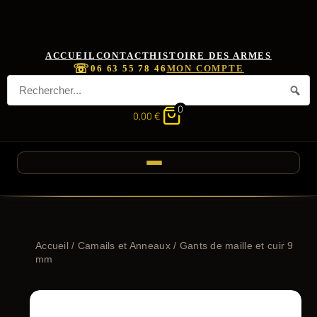
ACCUEIL
CONTACT
HISTOIRE DES ARMES
☏
06 63 55 78 46
MON COMPTE
0
0,00
€
Accueil
/
Camails et Anneaux
/ Gants de maille et cuir 9
mm