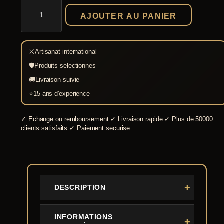
quantité
de
AJOUTER AU PANIER
Gants
de
maille
et
⚔
Artisanat international
cuir
9
🛡
Produits selectionnes
mm
🚚
Livraison suivie
⭐
15 ans d'experience
✓
Echange ou remboursement
✓
Livraison rapide
✓
Plus de 50000
clients satisfaits
✓
Paiement securise
DESCRIPTION
INFORMATIONS