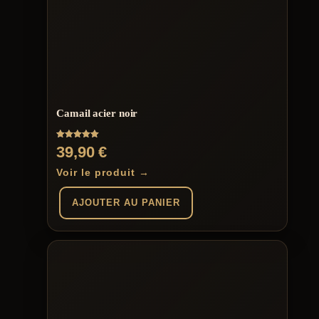
Camail acier noir
Note
39,90
€
5.00
sur 5
Voir le produit →
AJOUTER AU PANIER