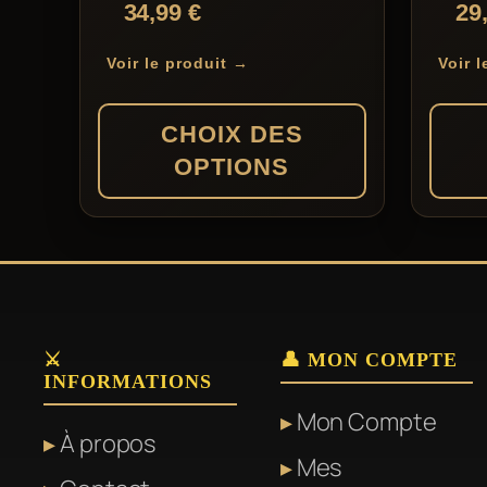
Note
34,99
€
29
peuvent
peuven
4.00
sur 
être
être
Voir le produit →
Voir 
choisies
choisie
sur
sur
CHOIX DES
la
la
OPTIONS
page
page
du
du
Ce
Ce
produit
produit
produit
produit
a
a
plusieurs
plusieu
variations.
variati
⚔️
👤 MON COMPTE
INFORMATIONS
Les
Les
Mon Compte
options
options
À propos
peuvent
peuven
Mes