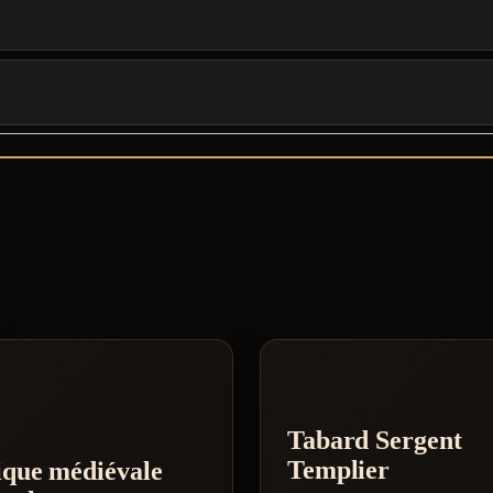
S
Tabard Sergent
Templier
ique médiévale