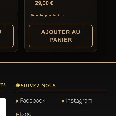
Note
29,00
€
peuvent
5.00
sur 5
être
Voir le produit →
choisies
sur
U
AJOUTER AU
la
PANIER
page
du
produit
SÉS
🌐 SUIVEZ-NOUS
Facebook
Instagram
Blog