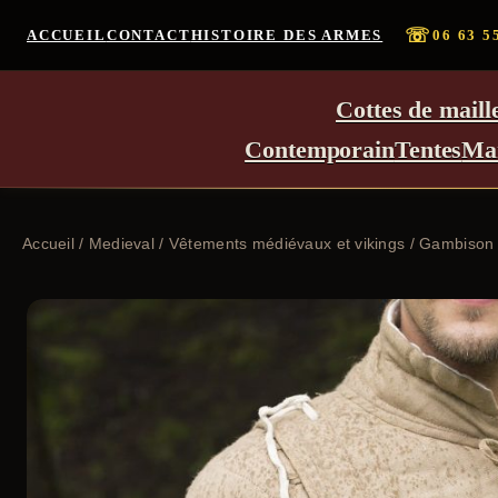
☏
ACCUEIL
CONTACT
HISTOIRE DES ARMES
06 63 5
Cottes de maill
Contemporain
Tentes
Ma
Accueil
/
Medieval
/
Vêtements médiévaux et vikings
/ Gambison 