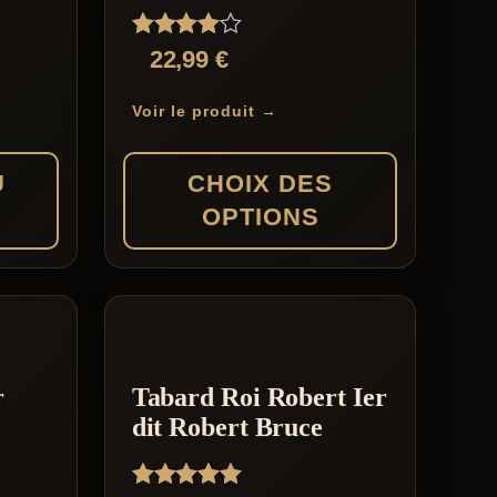
Note
22,99
€
4.00
sur 5
Voir le produit →
U
CHOIX DES
OPTIONS
Ce
produit
a
plusieurs
r
Tabard Roi Robert Ier
variations.
dit Robert Bruce
Les
options