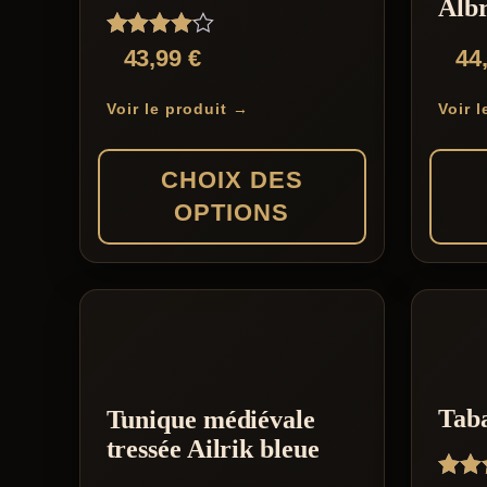
Albr
Note
43,99
€
44
4.00
sur 5
Voir le produit →
Voir 
CHOIX DES
OPTIONS
Ce
Ce
produit
produit
a
a
plusieurs
plusieu
variations.
variati
Taba
Tunique médiévale
Les
Les
tressée Ailrik bleue
options
options