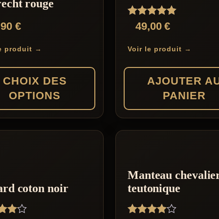
echt rouge
Note
,90
€
49,00
€
5.00
sur 5
le produit →
Voir le produit →
CHOIX DES
AJOUTER A
OPTIONS
PANIER
rs
Manteau chevalie
ons.
rd coton noir
teutonique