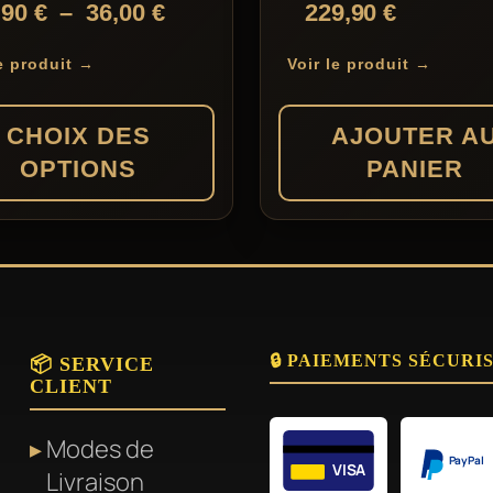
Note
Plage
,90
€
–
36,00
€
229,90
€
t
4.00
de
5
sur 5
le produit →
Voir le produit →
prix :
s
29,90 €
CHOIX DES
AJOUTER A
à
OPTIONS
PANIER
36,00 €
rs
🔒 PAIEMENTS SÉCURI
ons.
📦 SERVICE
CLIENT
Modes de
t
PayPal
VISA
Livraison