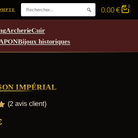
0
0,00
€
OMPTE
ng
Archerie
Cuir
APON
Bijoux historiques
SON IMPÉRIAL
(
2
avis client)
€
r