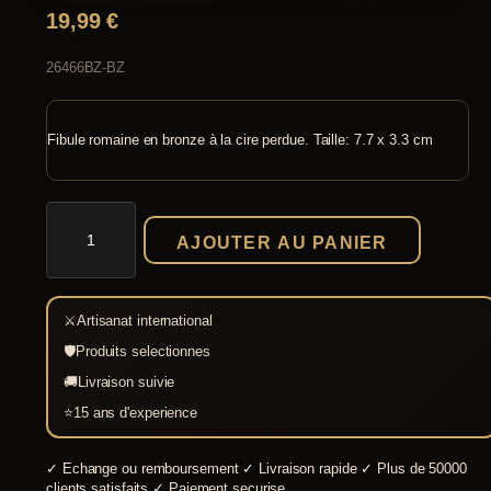
19,99
€
26466BZ-BZ
Fibule romaine en bronze à la cire perdue. Taille: 7.7 x 3.3 cm
quantité
de
AJOUTER AU PANIER
Fibule
romaine
en
bronze
⚔
Artisanat international
🛡
Produits selectionnes
🚚
Livraison suivie
⭐
15 ans d'experience
✓
Echange ou remboursement
✓
Livraison rapide
✓
Plus de 50000
clients satisfaits
✓
Paiement securise