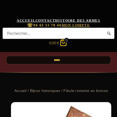
ACCUEIL
CONTACT
HISTOIRE DES ARMES
☏
06 63 55 78 46
MON COMPTE
0
0,00
€
Accueil
/
Bijoux historiques
/ Fibule romaine en bronze