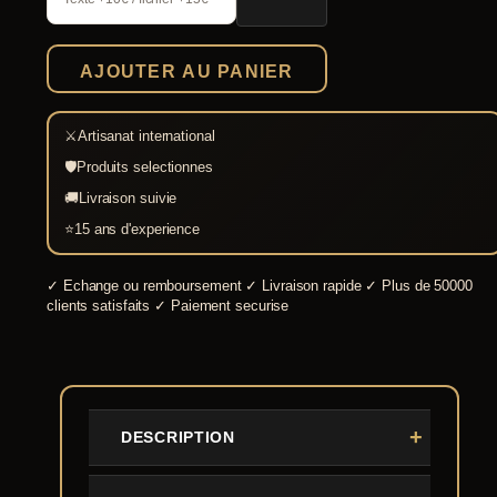
d'entraînement
Honshu
AJOUTER AU PANIER
⚔
Artisanat international
🛡
Produits selectionnes
🚚
Livraison suivie
⭐
15 ans d'experience
✓
Echange ou remboursement
✓
Livraison rapide
✓
Plus de 50000
clients satisfaits
✓
Paiement securise
DESCRIPTION