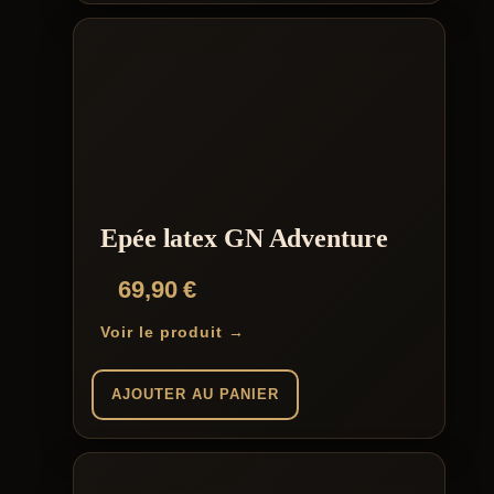
Ce
125,00 €
produit
a
plusieurs
variations.
Les
options
peuvent
être
choisies
sur
la
Epée latex GN Adventure
page
du
69,90
€
produit
Voir le produit →
AJOUTER AU PANIER