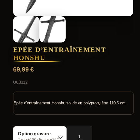
EPÉE D’ENTRAÎNEMENT
HONSHU
69,99
€
UC3312
Epée d’entraînement Honshu solide en polypropylène 110.5 cm
quantité
Option gravure
de
Epée
Texte +10€ / fichier +15€