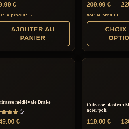
ote
9,99
€
209,99
€
–
22
.00
ur 5
ir le produit →
Voir le produit →
AJOUTER AU
CHOIX
PANIER
OPTI
Ce
produit
a
plusieurs
variations.
Les
uirasse médiévale Drake
Cuirasse plastron 
options
acier poli
peuvent
ote
49,00
€
119,00
€
–
13
être
.00