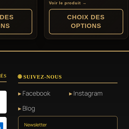
de
Voir le produit →
prix :
 DES
CHOIX DES
119,00 €
ONS
OPTIONS
à
130,00 €
Ce
produit
a
plusieurs
SÉS
variations.
🌐 SUIVEZ-NOUS
Les
Facebook
Instagram
options
peuvent
Blog
être
choisies
Newsletter