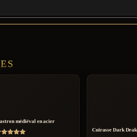
RES
astron médiéval en acier
Cuirasse Dark Drak