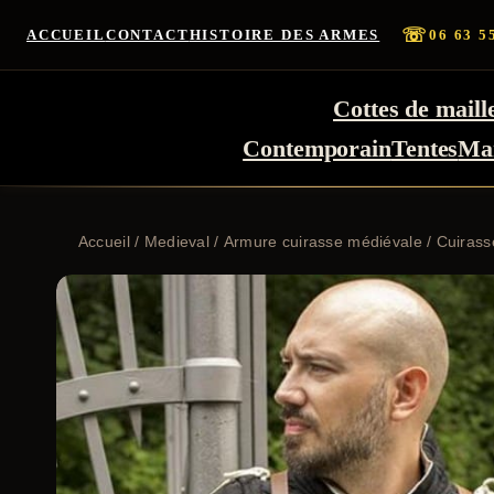
☏
ACCUEIL
CONTACT
HISTOIRE DES ARMES
06 63 5
Cottes de maill
Contemporain
Tentes
Ma
Accueil
/
Medieval
/
Armure cuirasse médiévale
/ Cuirass