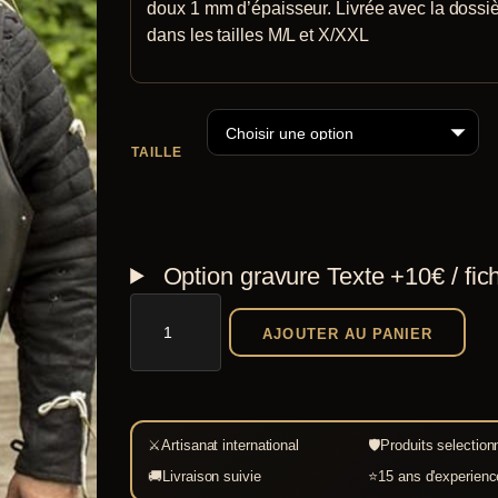
doux 1 mm d’épaisseur. Livrée avec la dossiè
dans les tailles M/L et X/XXL
TAILLE
Option gravure
Texte +10€ / fic
quantité
AJOUTER AU PANIER
de
Cuirasse
Churburg
Epic
⚔
Artisanat international
🛡
Produits selection
Black
🚚
Livraison suivie
⭐
15 ans d'experienc