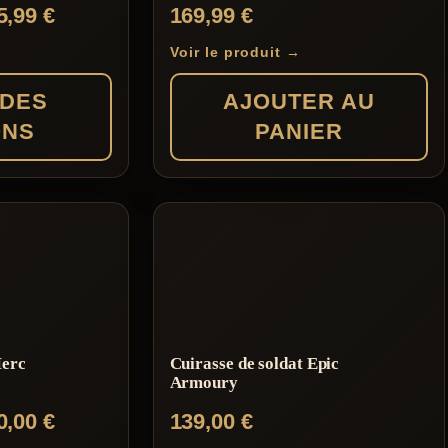
Plage
5,99
€
169,99
€
de
Voir le produit →
prix :
 DES
AJOUTER AU
209,99 €
ONS
PANIER
à
225,99 €
Merc
Cuirasse de soldat Epic
Armoury
Plage
0,00
€
139,00
€