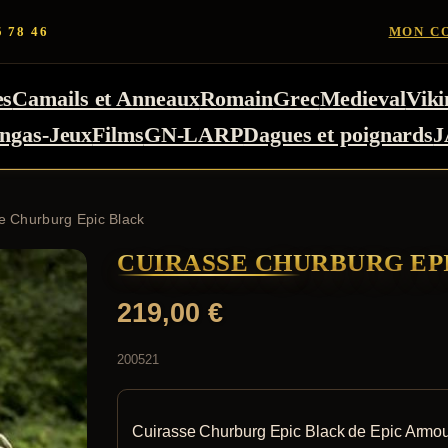
5 78 46
MON C
es
Camails et Anneaux
Romain
Grec
Medieval
Viki
ngas-Jeux
Films
GN-LARP
Dagues et poignards
J
e Churburg Epic Black
CUIRASSE CHURBURG EP
219,00
€
200521
Cuirasse Churburg Epic Black de Epic Armou