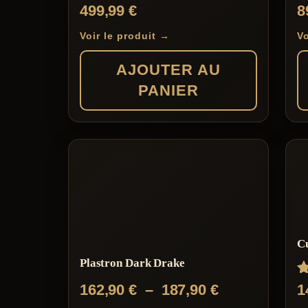
N
499,99
€
8
5
s
Voir le produit →
Vo
AJOUTER AU
PANIER
C
Plastron Dark Drake
N
Plage
162,90
€
–
187,90
€
1
4