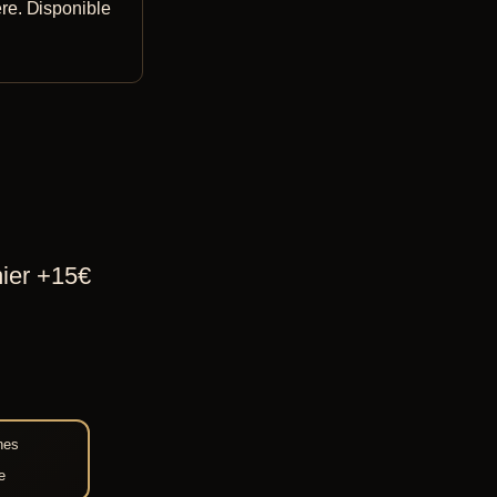
re. Disponible
hier +15€
nes
e