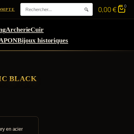
0
0,00
€
OMPTE
ng
Archerie
Cuir
APON
Bijoux historiques
IC BLACK
ry en acier