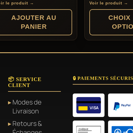
ur 5
choisies
ir le produit →
Voir le produit →
sur
AJOUTER AU
CHOIX
la
PANIER
OPTI
page
du
Ce
produit
produit
a
plusieurs
🔒 PAIEMENTS SÉCURI
variations.
📦 SERVICE
CLIENT
Les
options
Modes de
peuvent
PayPal
VISA
Livraison
être
Retours &
choisies
CHÈQUE
Échanges