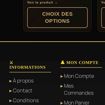
de
s
Voir le produit →
Vo
prix :
CHOIX DES
162,90 €
OPTIONS
à
187,90 €
Ce
produit
a
plusieurs
variations.
⚔️
👤 MON COMPTE
INFORMATIONS
Les
Mon Compte
options
À propos
peuvent
Mes
Contact
être
Commandes
choisies
Conditions
Mon Panier