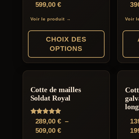
Plage
599,00
€
39
de
Voir le produit →
Voir 
prix :
329,00 €
CHOIX DES
à
OPTIONS
599,00 €
Ce
produit
a
Cotte de mailles
Cott
plusieurs
Soldat Royal
galv
variations.
long
Les
Note
289,00
€
–
13
options
5.00
Plage
509,00
€
19
sur 5
peuvent