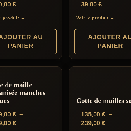
0,00
€
39,00
€
le produit →
Voir le produit →
AJOUTER AU
AJOUTER A
PANIER
PANIER
e de maille
anisée manches
ues
Cotte de mailles s
9,00
€
–
135,00
€
–
Plage
Plage
9,00
€
239,00
€