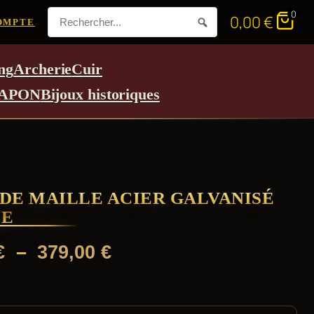
0
0,00
€
OMPTE
ng
Archerie
Cuir
APON
Bijoux historiques
DE MAILLE ACIER GALVANISÉ
ÉE
Plage
€
–
379,00
€
de
prix :