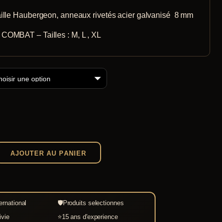
279,00 €
ille Haubergeon, anneaux rivetés acier galvanisé 8 mm
à
OMBAT – Tailles : M, L , XL
379,00 €
AJOUTER AU PANIER
ernational
🛡
Produits selectionnes
ivie
⭐
15 ans d'experience