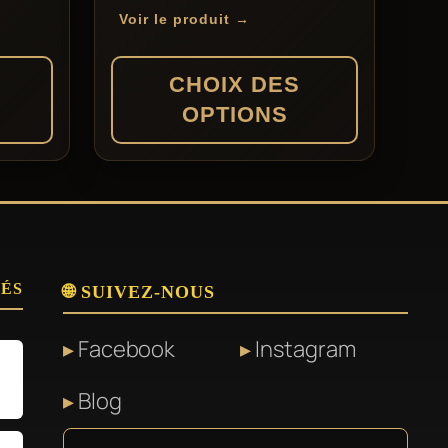
de
Voir le produit →
prix :
199,00 €
CHOIX DES
à
OPTIONS
290,00 €
Ce
produit
a
plusieurs
SÉS
variations.
🌐 SUIVEZ-NOUS
Les
Facebook
Instagram
options
peuvent
Blog
être
choisies