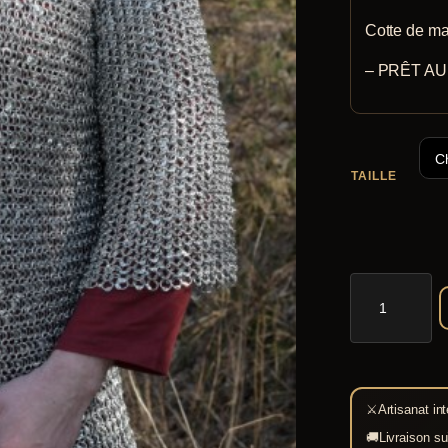
Cotte de ma
– PRÊT AU C
TAILLE
quantité
de
Cotte
de
maille
⚔
Artisanat int
acier
🚚
Livraison su