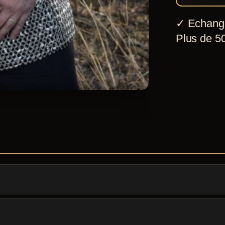
galvanisé
✓
Echang
rivetée
Plus de 50