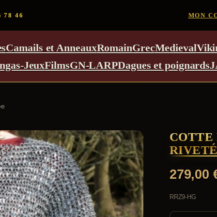
5 78 46
MON C
es
Camails et Anneaux
Romain
Grec
Medieval
Viki
ngas-Jeux
Films
GN-LARP
Dagues et poignards
J
ée
COTTE 
RIVET
279,00
RRZ9-HG