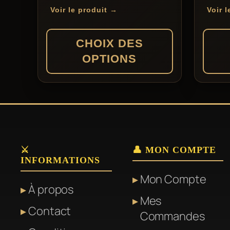
de
être
Voir le produit →
Voir 
prix :
choisies
289,00 €
sur
CHOIX DES
à
la
OPTIONS
509,00 €
page
du
Ce
Ce
produit
produit
produit
a
a
plusieurs
plusieu
variations.
variati
⚔️
👤 MON COMPTE
INFORMATIONS
Les
Les
Mon Compte
options
options
À propos
peuvent
peuven
Mes
Contact
être
être
Commandes
choisies
choisie