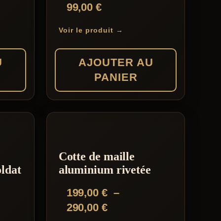
99,00
€
Voir le produit →
U
AJOUTER AU
PANIER
Cotte de maille
oldat
aluminium rivetée
199,00
€
–
Plage
290,00
€