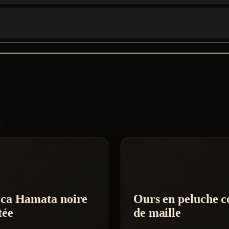
S
ica Hamata noire
Ours en peluche c
tée
de maille