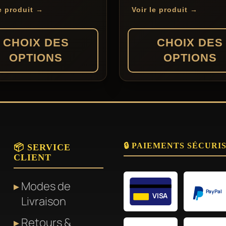
de
de
le produit →
Voir le produit →
prix :
prix :
139,00 €
135,00 €
CHOIX DES
CHOIX DES
à
à
OPTIONS
OPTIONS
199,00 €
239,00 €
Ce
produit
a
rs
plusieurs
🔒 PAIEMENTS SÉCURI
ons.
variations.
📦 SERVICE
CLIENT
Les
options
Modes de
t
peuvent
PayPal
VISA
Livraison
être
Retours &
s
choisies