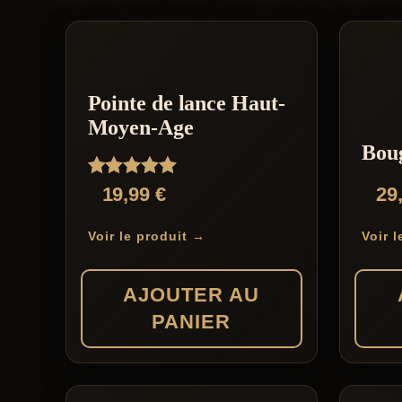
Pointe de lance Haut-
Moyen-Age
Boug
Note
19,99
€
29
5.00
sur 5
Voir le produit →
Voir 
AJOUTER AU
PANIER