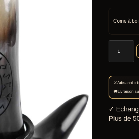
client
Corne à boi
quantité
de
Corne
à
boire
⚔
Artisanat int
Vegvisir
🚚
Livraison su
✓
Echang
Plus de 50