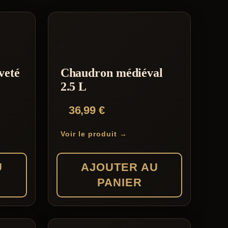
veté
Chaudron médiéval
2.5 L
36,99
€
Voir le produit →
U
AJOUTER AU
PANIER