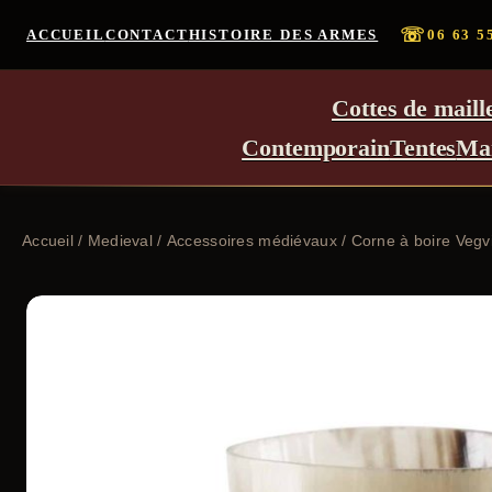
☏
ACCUEIL
CONTACT
HISTOIRE DES ARMES
06 63 5
Cottes de maill
Contemporain
Tentes
Ma
Accueil
/
Medieval
/
Accessoires médiévaux
/ Corne à boire Vegvi