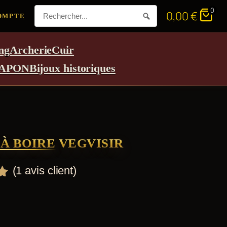
0
0,00
€
OMPTE
ng
Archerie
Cuir
APON
Bijoux historiques
À BOIRE VEGVISIR
(
1
avis client)
r