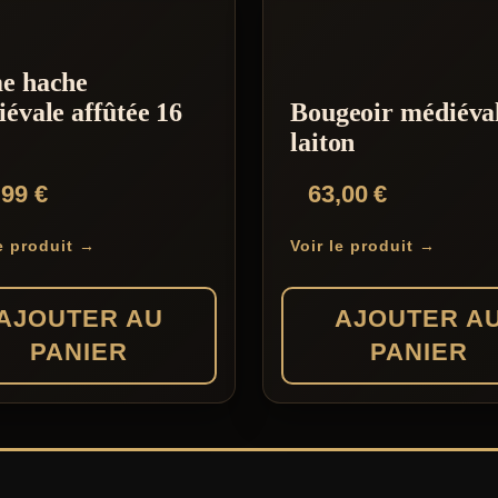
e hache
évale affûtée 16
Bougeoir médiéva
laiton
,99
€
63,00
€
le produit →
Voir le produit →
AJOUTER AU
AJOUTER A
PANIER
PANIER