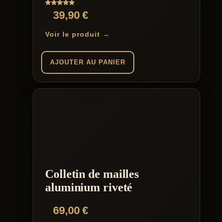
du
Note
39,90
€
produit
5.00
sur 5
Voir le produit →
AJOUTER AU PANIER
Colletin de mailles
aluminium riveté
69,00
€