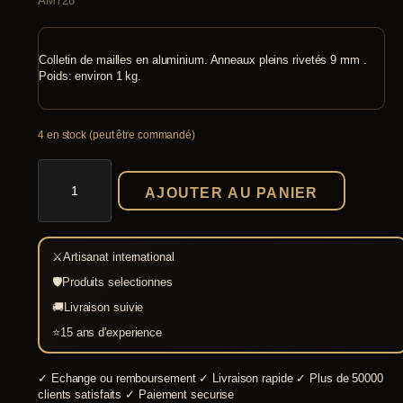
AM728
Colletin de mailles en aluminium. Anneaux pleins rivetés 9 mm .
Poids: environ 1 kg.
4 en stock (peut être commandé)
quantité
de
AJOUTER AU PANIER
Colletin
de
mailles
aluminium
⚔
Artisanat international
riveté
gamboisé
🛡
Produits selectionnes
🚚
Livraison suivie
⭐
15 ans d'experience
✓
Echange ou remboursement
✓
Livraison rapide
✓
Plus de 50000
clients satisfaits
✓
Paiement securise