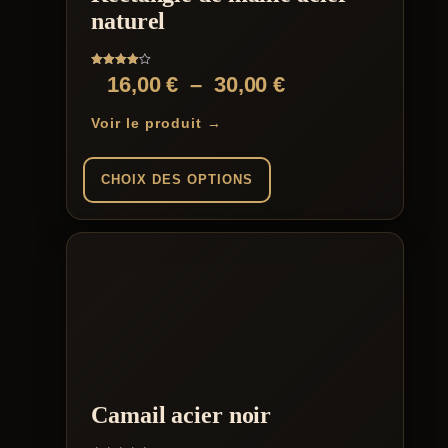
naturel
Note
Plage
16,00
€
–
30,00
€
4.00
sur 5
de
Voir le produit →
prix :
16,00 €
CHOIX DES OPTIONS
à
Ce
30,00 €
produit
a
plusieurs
variations.
Les
options
peuvent
être
choisies
sur
Camail acier noir
la
page