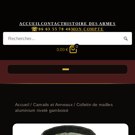
ACCUEIL
CONTACT
HISTOIRE DES ARMES
☏
06 63 55 78 46
MON COMPTE
0
0,00
€
Accueil
/
Camails et Anneaux
/ Colletin de mailles
aluminium riveté gamboisé