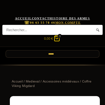
ACCUEIL
CONTACT
HISTOIRE DES ARMES
☏
06 63 55 78 46
MON COMPTE
0
0,00
€
Accueil
/
Medieval
/
Accessoires médiévaux
/ Coffre
Viking Migdard