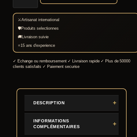
Viking
Migdard
⚔
Artisanat international
🛡
Produits selectionnes
🚚
Livraison suivie
⭐
15 ans d'experience
✓
Echange ou remboursement
✓
Livraison rapide
✓
Plus de 50000
clients satisfaits
✓
Paiement securise
DESCRIPTION
INFORMATIONS
COMPLÉMENTAIRES