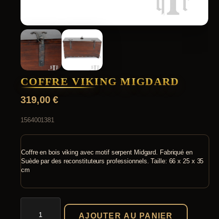
COFFRE VIKING MIGDARD
319,00
€
1564001381
Coffre en bois viking avec motif serpent Midgard. Fabriqué en
Suède par des reconstituteurs professionnels. Taille: 66 x 25 x 35
cm
quantité
de
AJOUTER AU PANIER
Coffre