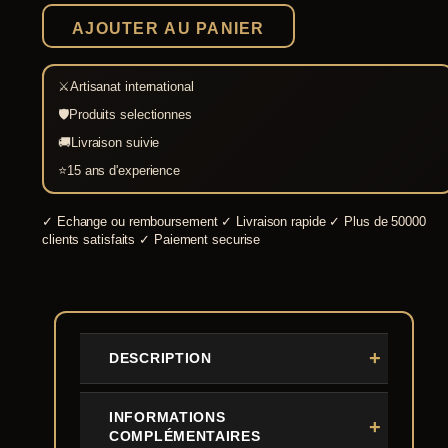
flavien
AJOUTER AU PANIER
⚔
Artisanat international
🛡
Produits selectionnes
🚚
Livraison suivie
⭐
15 ans d'experience
✓
Echange ou remboursement
✓
Livraison rapide
✓
Plus de 50000
clients satisfaits
✓
Paiement securise
DESCRIPTION
INFORMATIONS
COMPLÉMENTAIRES