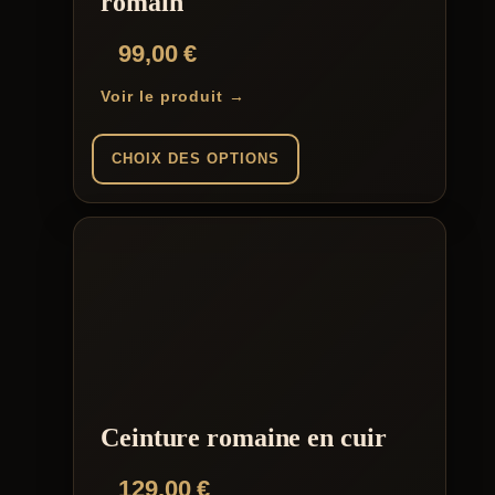
romain
99,00
€
Voir le produit →
CHOIX DES OPTIONS
Ce
produit
a
plusieurs
variations.
Les
options
peuvent
être
choisies
sur
la
Ceinture romaine en cuir
page
du
129,00
€
produit