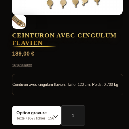
CEINTURON AVEC CINGULUM
FLAVIEN
189,00
€
1616386900
Ceinturon avec cingulum flavien. Taille: 120 cm. Poids: 0.700 kg
quantité
Option gravure
de
Ceinturon
Texte +10€ / fichier +15€
avec
cingulum