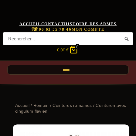
ACCUEIL
CONTACT
HISTOIRE DES ARMES
☏
06 63 55 78 46
MON COMPTE
0
0,00
€
Accueil
/
Romain
/
Ceintures romaines
/ Ceinturon avec
cingulum flavien