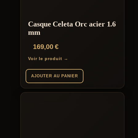
options
peuvent
être
choisies
Casque Celeta Orc acier 1.6
sur
la
mm
page
du
169,00
€
produit
Voir le produit →
AJOUTER AU PANIER