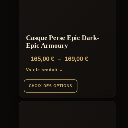
Casque Perse Epic Dark-
Epic Armoury
Plage
165,00
€
–
169,00
€
de
Voir le produit →
prix :
165,00 €
CHOIX DES OPTIONS
à
Ce
169,00 €
produit
a
plusieurs
variations.
Les