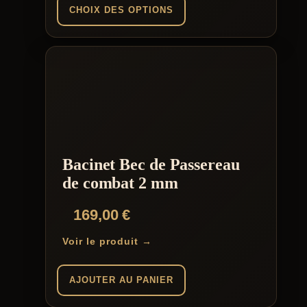
CHOIX DES OPTIONS
Ce
produit
a
plusieurs
variations.
Les
options
peuvent
être
choisies
Bacinet Bec de Passereau
sur
la
de combat 2 mm
page
du
169,00
€
produit
Voir le produit →
AJOUTER AU PANIER