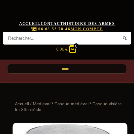
ACCUEIL
CONTACT
HISTOIRE DES ARMES
☏
06 63 55 78 46
MON COMPTE
0
0,00
€
Accueil
/
Medieval
/
Casque médiéval
/ Casque visière
fin XIIe siècle