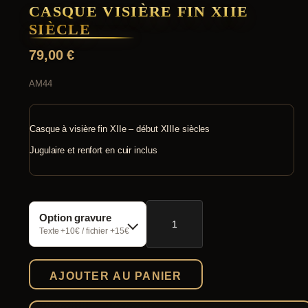
CASQUE VISIÈRE FIN XIIE
SIÈCLE
79,00
€
AM44
Casque à visière fin XIIe – début XIIIe siècles
Jugulaire et renfort en cuir inclus
quantité
Option gravure
de
Casque
Texte +10€ / fichier +15€
visière
fin
XIIe
AJOUTER AU PANIER
siècle