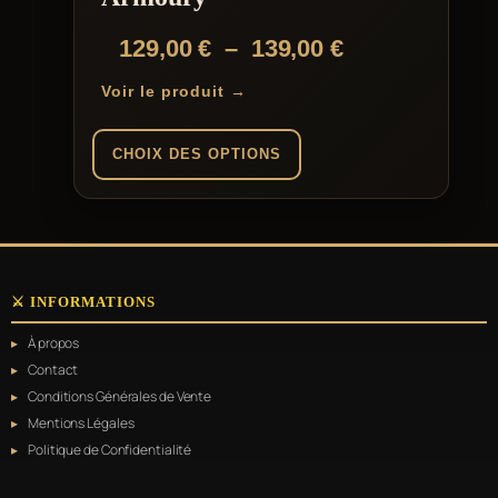
Plage
129,00
€
–
139,00
€
de
Voir le produit →
prix :
129,00 €
CHOIX DES OPTIONS
à
Ce
139,00 €
produit
a
plusieurs
variations.
⚔️ INFORMATIONS
Les
options
À propos
peuvent
être
Contact
choisies
Conditions Générales de Vente
sur
Mentions Légales
la
page
Politique de Confidentialité
du
produit