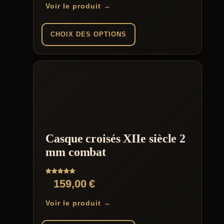
de
Voir le produit →
prix :
159,00 €
CHOIX DES OPTIONS
à
Ce
169,00 €
produit
a
plusieurs
variations.
Les
options
peuvent
être
Casque croisés XIIe siècle 2
choisies
sur
mm combat
la
page
du
Note
159,00
€
produit
5.00
sur 5
Voir le produit →