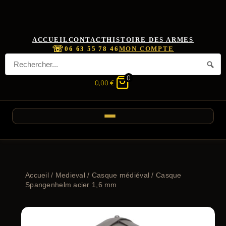
ACCUEIL
CONTACT
HISTOIRE DES ARMES
☏
06 63 55 78 46
MON COMPTE
0
0,00
€
Accueil
/
Medieval
/
Casque médiéval
/ Casque
Spangenhelm acier 1,6 mm