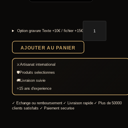
quantité
de
Option gravure
Texte +10€ / fichier +15€
Casque
Spangenhelm
acier
AJOUTER AU PANIER
1,6
mm
⚔
Artisanat international
🛡
Produits selectionnes
🚚
Livraison suivie
⭐
15 ans d'experience
✓
Echange ou remboursement
✓
Livraison rapide
✓
Plus de 50000
clients satisfaits
✓
Paiement securise