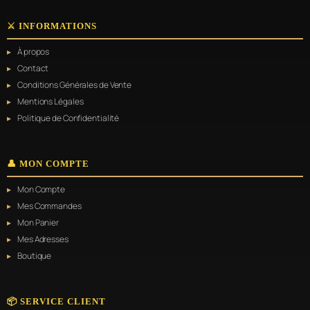
plusieurs
variations.
⚔️ INFORMATIONS
Les
options
À propos
peuvent
être
Contact
choisies
Conditions Générales de Vente
sur
Mentions Légales
la
page
Politique de Confidentialité
du
produit
👤 MON COMPTE
Mon Compte
Mes Commandes
Mon Panier
Mes Adresses
Boutique
📦 SERVICE CLIENT