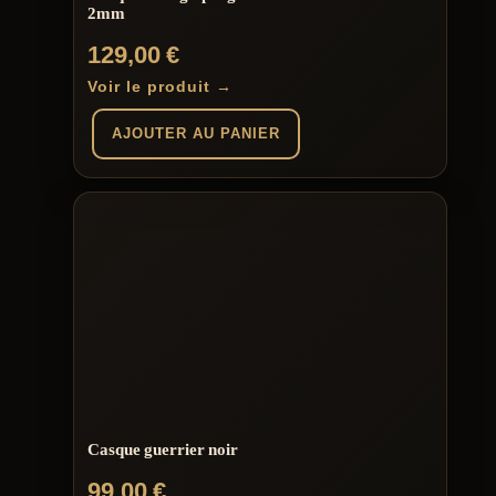
du
2mm
produit
129,00
€
Voir le produit →
AJOUTER AU PANIER
Casque guerrier noir
99,00
€