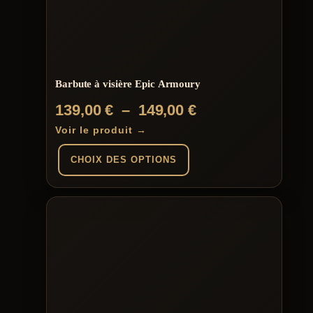
Barbute à visière Epic Armoury
Plage
139,00
€
–
149,00
€
de
Voir le produit →
prix :
CHOIX DES OPTIONS
139,00 €
à
Ce
produit
149,00 €
a
plusieurs
variations.
Les
options
peuvent
être
choisies