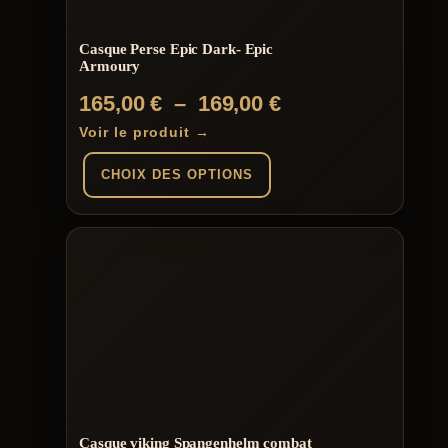
sur
la
page
Casque Perse Epic Dark- Epic
du
Armoury
produit
Plage
165,00
€
–
169,00
€
de
Voir le produit →
prix :
CHOIX DES OPTIONS
165,00 €
à
Ce
produit
169,00 €
a
plusieurs
variations.
Les
options
peuvent
être
choisies
sur
la
page
Casque viking Spangenhelm combat