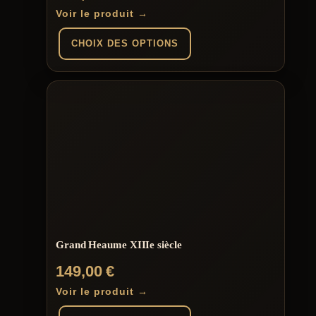
Voir le produit →
CHOIX DES OPTIONS
Ce
produit
a
plusieurs
variations.
Les
options
peuvent
être
choisies
sur
la
page
du
Grand Heaume XIIIe siècle
produit
149,00
€
Voir le produit →