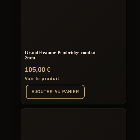
plusieurs
variations.
Les
options
peuvent
être
choisies
sur
la
page
Grand Heaume Pembridge combat
du
2mm
produit
105,00
€
Voir le produit →
AJOUTER AU PANIER