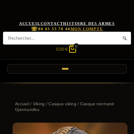
ACCUEIL
CONTACT
HISTOIRE DES ARMES
☏
06 63 55 78 46
MON COMPTE
0
0,00
€
Accueil
/
Viking
/
Casque viking
/ Casque normand
Gjermundbu