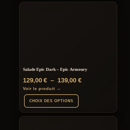
Salade Epic Dark – Epic Armoury
Plage
129,00
€
–
139,00
€
de
Voir le produit →
prix :
CHOIX DES OPTIONS
129,00 €
à
Ce
produit
139,00 €
a