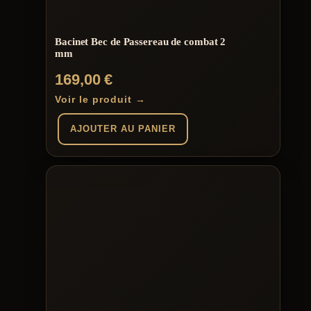
choisies
sur
la
page
Bacinet Bec de Passereau de combat 2
du
mm
produit
169,00
€
Voir le produit →
AJOUTER AU PANIER