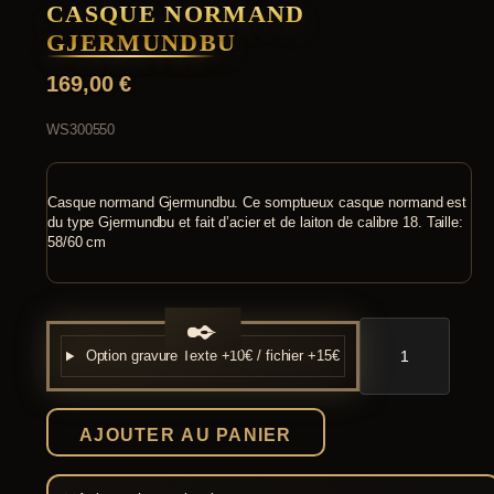
CASQUE NORMAND
GJERMUNDBU
169,00
€
WS300550
Casque normand Gjermundbu. Ce somptueux casque normand est
du type Gjermundbu et fait d’acier et de laiton de calibre 18. Taille:
58/60 cm
quantité
de
Option gravure
Texte +10€ / fichier +15€
Casque
normand
Gjermundbu
AJOUTER AU PANIER