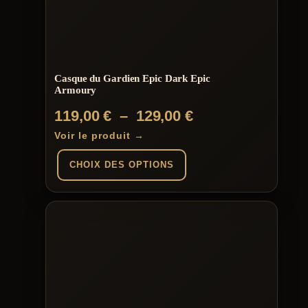
Casque du Gardien Epic Dark Epic
Armoury
Plage
119,00
€
–
129,00
€
de
Voir le produit →
prix :
CHOIX DES OPTIONS
119,00 €
à
Ce
produit
129,00 €
a
plusieurs
variations.
Les
options
peuvent
être