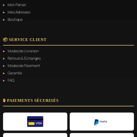
Mon Panier
Mes Adresses
Boutique
📦 SERVICE CLIENT
Modes de Livraison
Retours & Échanges
Modes de Paiement
Garantie
FAQ
🔒 PAIEMENTS SÉCURISÉS
PayPal
VISA