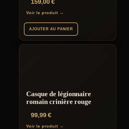
159,00
€
produit
Voir le produit →
AJOUTER AU PANIER
Casque de légionnaire
romain crinière rouge
99,99
€
Voir le produit →