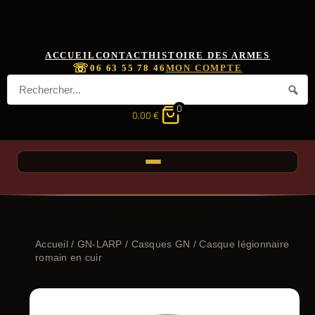
ACCUEIL
CONTACT
HISTOIRE DES ARMES
☏
06 63 55 78 46
MON COMPTE
0
0,00
€
Accueil
/
GN-LARP
/
Casques GN
/ Casque légionnaire
romain en cuir