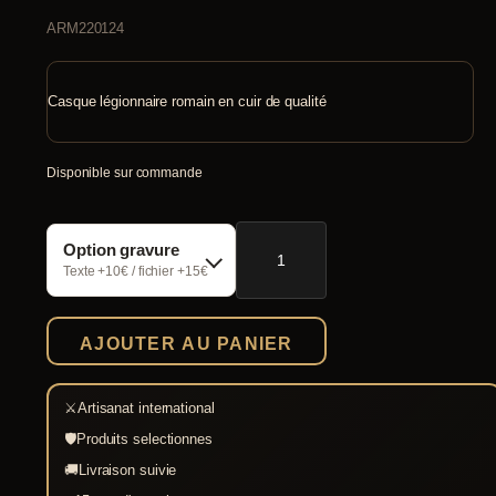
ARM220124
Casque légionnaire romain en cuir de qualité
Disponible sur commande
quantité
Option gravure
de
Casque
Texte +10€ / fichier +15€
légionnaire
romain
en
AJOUTER AU PANIER
cuir
⚔
Artisanat international
🛡
Produits selectionnes
🚚
Livraison suivie