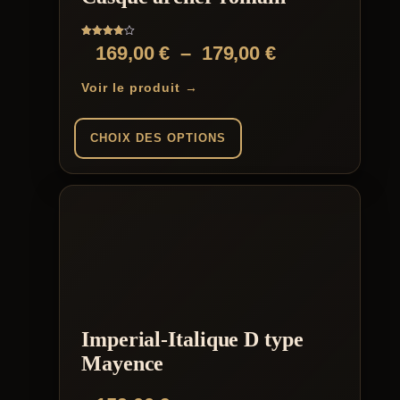
Note
Plage
169,00
€
–
179,00
€
4.00
sur 5
de
Voir le produit →
prix :
169,00 €
CHOIX DES OPTIONS
à
Ce
179,00 €
produit
a
plusieurs
variations.
Les
options
peuvent
être
choisies
Imperial-Italique D type
sur
la
Mayence
page
du