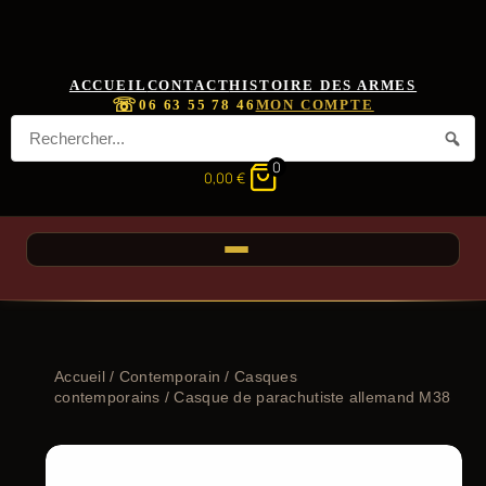
ACCUEIL
CONTACT
HISTOIRE DES ARMES
☏
06 63 55 78 46
MON COMPTE
0
0,00
€
Accueil
/
Contemporain
/
Casques
contemporains
/ Casque de parachutiste allemand M38