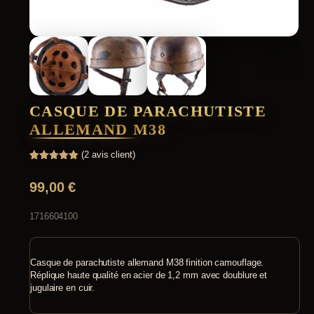
CASQUE DE PARACHUTISTE
ALLEMAND M38
(
2
avis client)
Noté
2
5.00
sur 5
99,00
€
basé sur
notations
client
1716604100
Casque de parachutiste allemand M38 finition camouflage.
Réplique haute qualité en acier de 1,2 mm avec doublure et
jugulaire en cuir.