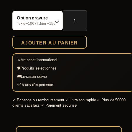
quantité
Option gravure
de
Casque
Texte +10€ / fichier +15€
de
parachutiste
allemand
AJOUTER AU PANIER
M38
⚔
Artisanat international
🛡
Produits selectionnes
🚚
Livraison suivie
⭐
15 ans d'experience
✓
Echange ou remboursement
✓
Livraison rapide
✓
Plus de 50000
clients satisfaits
✓
Paiement securise