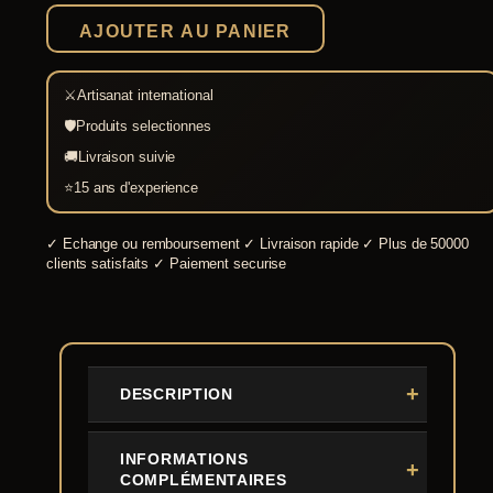
1892
AJOUTER AU PANIER
⚔
Artisanat international
🛡
Produits selectionnes
🚚
Livraison suivie
⭐
15 ans d'experience
✓
Echange ou remboursement
✓
Livraison rapide
✓
Plus de 50000
clients satisfaits
✓
Paiement securise
DESCRIPTION
INFORMATIONS
COMPLÉMENTAIRES