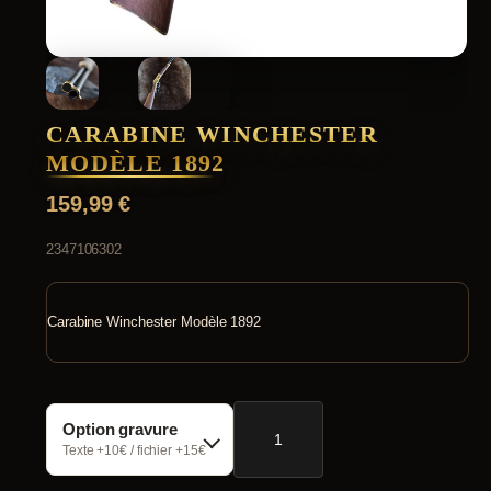
CARABINE WINCHESTER
MODÈLE 1892
159,99
€
2347106302
Carabine Winchester Modèle 1892
quantité
Option gravure
de
Carabine
Texte +10€ / fichier +15€
Winchester
Modèle