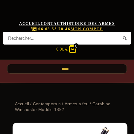
ACCUEIL
CONTACT
HISTOIRE DES ARMES
☏
06 63 55 78 46
MON COMPTE
0
0,00
€
Accueil
/
Contemporain
/
Armes a feu
/ Carabine
Winchester Modèle 1892