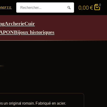
0
0,00
€
OMPTE
ng
Archerie
Cuir
APON
Bijoux historiques
ès un original romain. Fabriqué en acier.