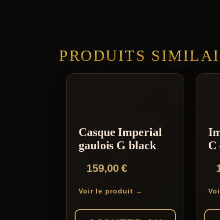
PRODUITS SIMILA
Casque Imperial
Im
gaulois G black
C 
159,00
€
Voir le produit →
Voi