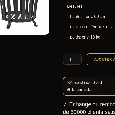
Mesures
– hauteur: env. 60 cm
– max. circonférence: env.
– poids: env. 18 kg
quantité
AJOUTER 
de
Brasero
⚔
Artisanat international
🚚
Livraison suivie
✓
Echange ou rembo
de 50000 clients satis