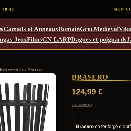
5 78 46
MON C
es
Camails et Anneaux
Romain
Grec
Medieval
Viki
ngas-Jeux
Films
GN-LARP
Dagues et poignards
J
ires romains
/ Brasero
BRASERO
124,99
€
1916609100
Brasero
en fer forgé d’apr