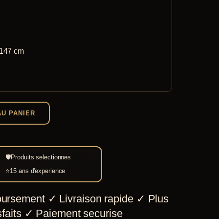
 147 cm
AU PANIER
🛡
Produits selectionnes
⭐
15 ans d'experience
ursement
✓
Livraison rapide
✓
Plus
faits
✓
Paiement securise