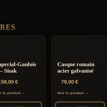
IRES
perial-Gaulois
Casque romain
– Sisak
acier galvanisé
159,00
€
79,00
€
r le produit →
Voir le produit →