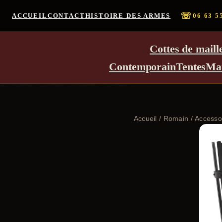
☏
ACCUEIL
CONTACT
HISTOIRE DES ARMES
06 63 5
Cottes de maill
Contemporain
Tentes
Ma
Accueil
/
Romain
/
Accesso