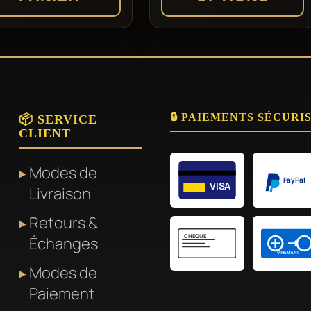
Ce
produit
a
plusieurs
🔒 PAIEMENTS SÉCURI
variations.
📦 SERVICE
CLIENT
Les
options
Modes de
peuvent
PayPal
VISA
Livraison
être
Retours &
choisies
CHÈQUE
Échanges
sur
VIREMENT
la
Modes de
page
Paiement
du