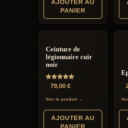
AJOUTER AU
PANIER
Ceinture de
légionnaire cuir
noir
Ep
Note
79,00
€
5.00
sur 5
Voir le produit →
Voi
AJOUTER AU
PANIER