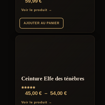
59,99
€
Voir le produit →
AJOUTER AU PANIER
Ceinture Elfe des ténèbres
Note
Plage
45,00
€
–
54,00
€
5.00
sur 5
de
Voir le produit →