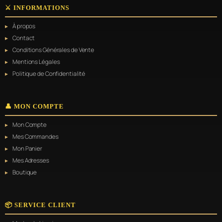
variations.
⚔️ INFORMATIONS
Les
options
À propos
peuvent
être
Contact
choisies
Conditions Générales de Vente
sur
Mentions Légales
la
page
Politique de Confidentialité
du
produit
👤 MON COMPTE
Mon Compte
Mes Commandes
Mon Panier
Mes Adresses
Boutique
📦 SERVICE CLIENT