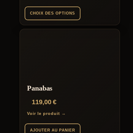
prix :
45,00 €
CHOIX DES OPTIONS
à
Ce
54,00 €
produit
a
plusieurs
variations.
Les
options
peuvent
être
choisies
sur
la
Panabas
page
du
119,00
€
produit
Voir le produit →
AJOUTER AU PANIER