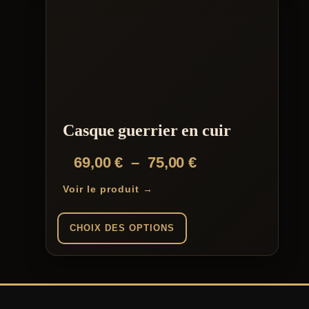
Casque guerrier en cuir
Plage
69,00
€
–
75,00
€
de
Voir le produit →
prix :
69,00 €
CHOIX DES OPTIONS
à
Ce
75,00 €
produit
a
plusieurs