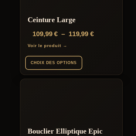
Ceinture Large
Plage
109,99
€
–
119,99
€
de
Voir le produit →
prix :
109,99 €
CHOIX DES OPTIONS
à
Ce
119,99 €
produit
a
plusieurs
variations.
Les
options
peuvent
être
choisies
Bouclier Elliptique Epic
sur