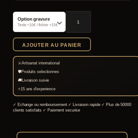
quantité
Option gravure
de
Bouclier
Texte +10€ / fichier +15€
Tour
Renforcé
AJOUTER AU PANIER
⚔
Artisanat international
🛡
Produits selectionnes
🚚
Livraison suivie
⭐
15 ans d'experience
✓
Echange ou remboursement
✓
Livraison rapide
✓
Plus de 50000
clients satisfaits
✓
Paiement securise