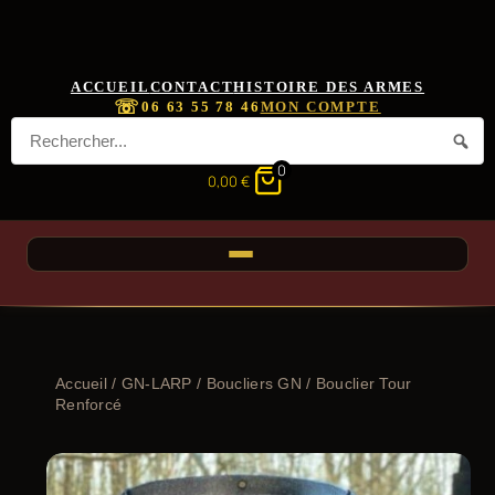
ACCUEIL
CONTACT
HISTOIRE DES ARMES
☏
06 63 55 78 46
MON COMPTE
0
0,00
€
Accueil
/
GN-LARP
/
Boucliers GN
/ Bouclier Tour
Renforcé