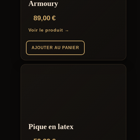
la
Armoury
page
du
89,00
€
produit
Voir le produit →
AJOUTER AU PANIER
Pique en latex