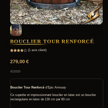
BOUCLIER TOUR RENFORCÉ
(
1
avis client)
Noté
1
4.00
sur 5
279,00
€
basé
sur
notation
client
403009
Bouclier Tour Renforcé
d’Epic Armoury
Ce superbe et impressionnant bouclier en latex est un bouclier
rectangulaire en latex de 130 cm par 80 cm