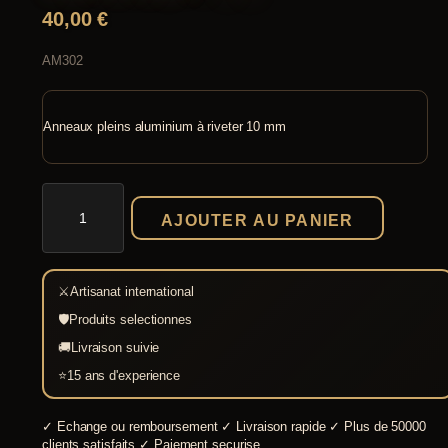
40,00
€
AM302
Anneaux pleins aluminium à riveter 10 mm
quantité
de
AJOUTER AU PANIER
Anneaux
pleins
aluminium
à
⚔
Artisanat international
riveter
10
🛡
Produits selectionnes
mm
🚚
Livraison suivie
⭐
15 ans d'experience
✓
Echange ou remboursement
✓
Livraison rapide
✓
Plus de 50000
clients satisfaits
✓
Paiement securise