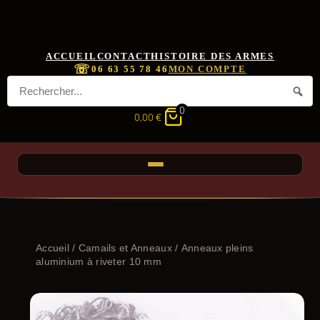
ACCUEIL
CONTACT
HISTOIRE DES ARMES
☏
06 63 55 78 46
MON COMPTE
0
0,00
€
Accueil
/
Camails et Anneaux
/ Anneaux pleins
aluminium à riveter 10 mm