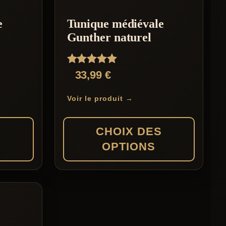
e
Tunique médiévale
Gunther naturel
Note
33,99
€
5.00
sur 5
Voir le produit →
S
CHOIX DES
OPTIONS
Ce
produit
a
plusieurs