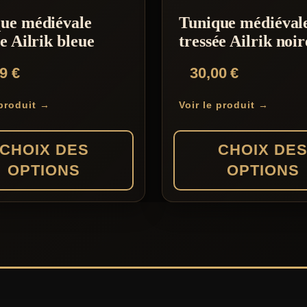
s.
variations.
ue médiévale
Tunique médiéval
Les
ée Ailrik bleue
tressée Ailrik noir
options
99
€
30,00
€
peuvent
être
 produit →
Voir le produit →
choisies
sur
CHOIX DES
CHOIX DE
la
OPTIONS
OPTIONS
page
du
Ce
produit
produit
a
s
plusieurs
s.
variations.