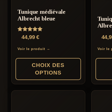
Tunique médiévale
Albrecht bleue
Tuniq
Albre
Note
44,99
€
44,
5.00
sur 5
Voir le produit →
Voir le
CHOIX DES
OPTIONS
Ce
Ce
produit
produit
a
a
plusieurs
plusieur