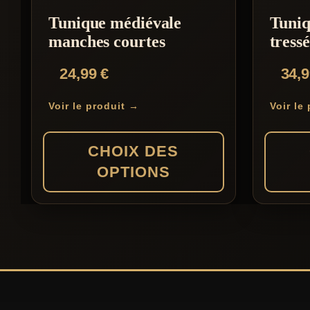
variations.
variation
Tunique médiévale
Tuniq
Les
Les
manches courtes
tress
options
options
24,99
€
34,
peuvent
peuvent
être
être
Voir le produit →
Voir le
choisies
choisies
sur
sur
CHOIX DES
la
la
OPTIONS
page
page
du
du
Ce
Ce
produit
produit
produit
produit
a
a
plusieurs
plusieur
variations.
variation