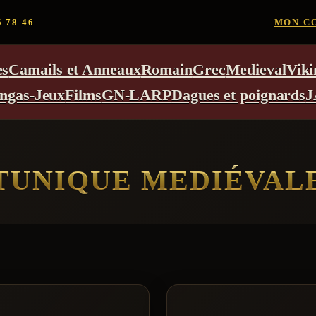
5 78 46
MON C
es
Camails et Anneaux
Romain
Grec
Medieval
Viki
ngas-Jeux
Films
GN-LARP
Dagues et poignards
J
TUNIQUE MEDIÉVAL