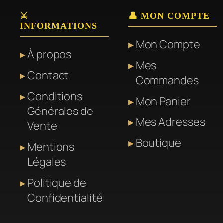
Les
Les
⚔️
👤 MON COMPTE
options
options
INFORMATIONS
peuvent
peuvent
Mon Compte
être
être
À propos
Mes
choisies
choisies
Contact
Commandes
sur
sur
la
la
Conditions
Mon Panier
page
page
Générales de
Mes Adresses
du
du
Vente
produit
produit
Boutique
Mentions
Légales
Politique de
Confidentialité