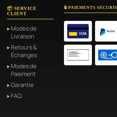
Les
🔒 PAIEMENTS SÉCURI
📦 SERVICE
options
CLIENT
peuvent
être
Modes de
PayPal
choisies
VISA
Livraison
sur
Retours &
la
CHÈQUE
Échanges
page
VIREMENT
du
Modes de
produit
Paiement
Garantie
FAQ