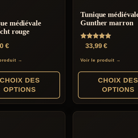
Tunique médiéval
Gunther marron
ue médiévale
cht rouge
Note
90
€
33,99
€
5.00
sur 5
 produit →
Voir le produit →
CHOIX DES
CHOIX DE
OPTIONS
OPTIONS
Ce
produit
a
s
plusieurs