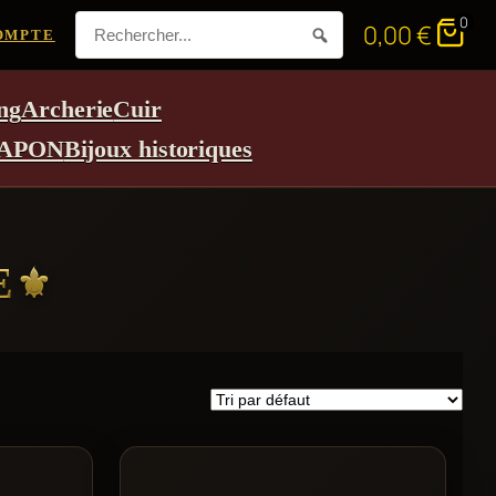
0
0,00
€
OMPTE
ng
Archerie
Cuir
APON
Bijoux historiques
E