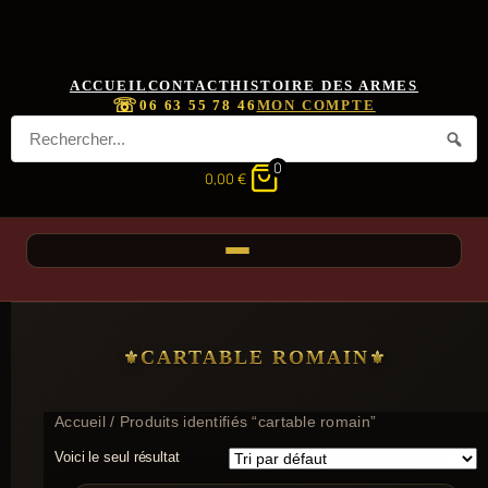
ACCUEIL
CONTACT
HISTOIRE DES ARMES
☏
06 63 55 78 46
MON COMPTE
0
0,00
€
CARTABLE ROMAIN
Accueil
/ Produits identifiés “cartable romain”
Voici le seul résultat