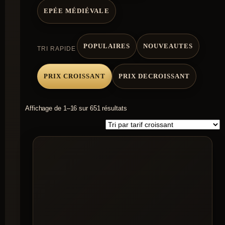
EPÉE MÉDIÉVALE
POPULAIRES
NOUVEAUTES
TRI RAPIDE
PRIX CROISSANT
PRIX DECROISSANT
Trié
Affichage de 1–16 sur 651 résultats
par
prix
croissant