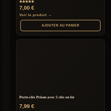
Note
7,00
€
5.00
sur 5
Voir le produit →
AJOUTER AU PANIER
Porte-clés Prison avec 5 clés en fer
7,99
€