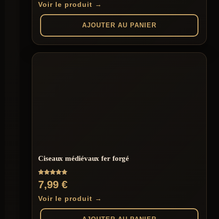
Voir le produit →
AJOUTER AU PANIER
Ciseaux médiévaux fer forgé
Note
7,99
€
5.00
sur 5
Voir le produit →