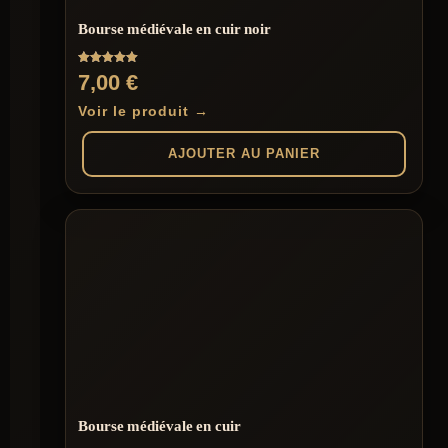
Bourse médiévale en cuir noir
Note
7,00
€
5.00
sur 5
Voir le produit →
AJOUTER AU PANIER
Bourse médiévale en cuir