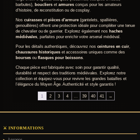
barbutes),
boucliers
et
armures
conçus pour les amateurs
d’histoire, de reconstitution ou de cosplay.
Nos
cuirasses
et
pièces d’armure
(gantelets, spallières,
genouillères) offrent une protection idéale pour compléter une tenue
de chevalier ou de guerrier. Explorez également nos
haches
médiévales
, parfaites pour enrichir votre arsenal médiéval.
Pour les détails authentiques, découvrez nos
ceintures en cuir
,
chaussures historiques
et accessoires uniques comme des
bourses
ou
flasques pour boissons
.
Chaque pièce est fabriquée avec soin pour garantir qualité,
durabilité et respect des traditions médiévales. Explorez notre
collection et équipez-vous pour revivre les grandes batailles et
l’élégance du Moyen Âge. Authenticité et style garantis !
1
2
3
4
…
39
40
41
→
⚔️ INFORMATIONS
À propos