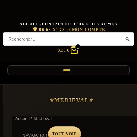
ACCUEIL
CONTACT
HISTOIRE DES ARMES
☏
06 63 55 78 46
MON COMPTE
0
0,00
€
MEDIEVAL
Accueil
/ Medieval
TOUT VOIR
NAVIGATION