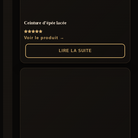
Ceinture d’épée lacée
Note
Voir le produit →
4.86
sur 5
LIRE LA SUITE