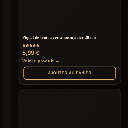
Piquet de tente avec anneau acier 28 cm
Note
5,99
€
5.00
sur 5
Voir le produit →
AJOUTER AU PANIER