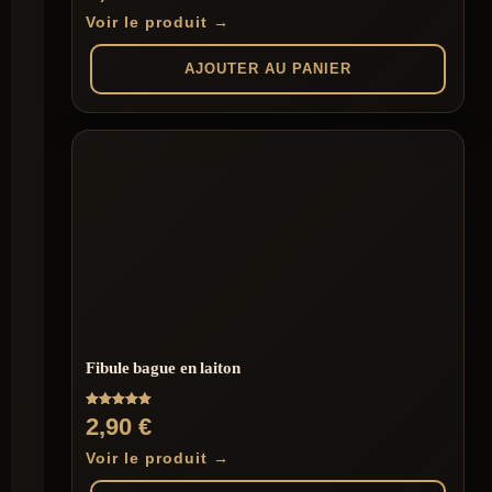
Voir le produit →
AJOUTER AU PANIER
Fibule bague en laiton
Note
2,90
€
5.00
sur 5
Voir le produit →