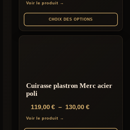
de
Voir le produit →
prix :
220,00 €
CHOIX DES OPTIONS
à
Ce
239,00 €
produit
a
plusieurs
variations.
Les
options
peuvent
être
choisies
Cuirasse plastron Merc acier
sur
la
poli
page
du
Plage
119,00
€
–
130,00
€
produit
de
Voir le produit →
prix :