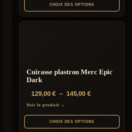
119,00 €
CHOIX DES OPTIONS
à
Ce
130,00 €
produit
a
plusieurs
variations.
Les
options
peuvent
être
choisies
Cuirasse plastron Merc Epic
sur
la
Dark
page
du
Plage
129,00
€
–
145,00
€
produit
de
Voir le produit →
prix :
129,00 €
CHOIX DES OPTIONS
à