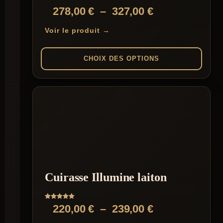
Plage
278,00
€
–
327,00
€
de
Voir le produit →
prix :
278,00 €
CHOIX DES OPTIONS
à
Ce
327,00 €
produit
a
plusieurs
variations.
Les
options
peuvent
être
choisies
sur
Cuirasse Illumine laiton
la
page
du
Note
Plage
220,00
€
–
239,00
€
produit
5.00
sur 5