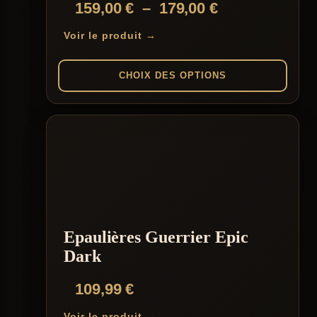
Plage
159,00
€
–
179,00
€
de
Voir le produit →
prix :
159,00 €
CHOIX DES OPTIONS
à
Ce
179,00 €
produit
a
plusieurs
variations.
Les
options
peuvent
être
choisies
Epaulières Guerrier Epic
sur
la
Dark
page
du
109,99
€
produit
Voir le produit →