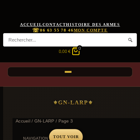
ACCUEIL
CONTACT
HISTOIRE DES ARMES
☏
06 63 55 78 46
MON COMPTE
0
0,00
€
GN-LARP
Accueil
/
GN-LARP
/ Page 3
TOUT VOIR
NAVIGATION