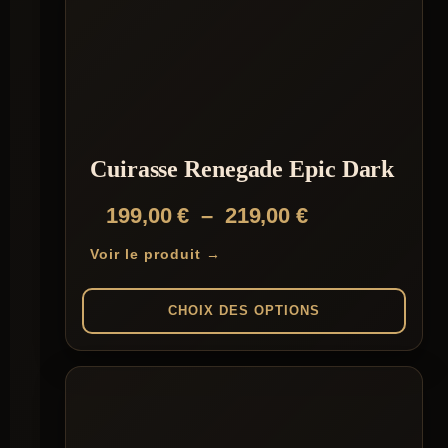
plusieurs
variations.
Les
options
peuvent
être
choisies
sur
la
Cuirasse Renegade Epic Dark
page
du
Plage
199,00
€
–
219,00
€
produit
de
Voir le produit →
prix :
199,00 €
CHOIX DES OPTIONS
à
Ce
219,00 €
produit
a
plusieurs
variations.
Les