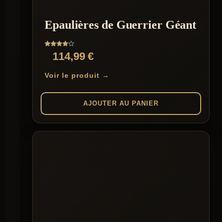
être
choisies
sur
Epaulières de Guerrier Géant
la
page
du
Note
114,99
€
produit
4.00
sur 5
Voir le produit →
AJOUTER AU PANIER