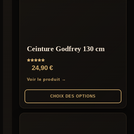
a
plusieurs
variations.
Les
options
peuvent
être
choisies
sur
Ceinture Godfrey 130 cm
la
page
du
Note
24,90
€
produit
5.00
sur 5
Voir le produit →
CHOIX DES OPTIONS
Ce
produit
a
plusieurs
variations.