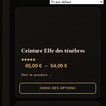
Ceinture Elfe des ténèbres
Note
Plage
45,00
€
–
54,00
€
5.00
sur 5
de
Voir le produit →
prix :
45,00 €
CHOIX DES OPTIONS
à
Ce
54,00 €
produit