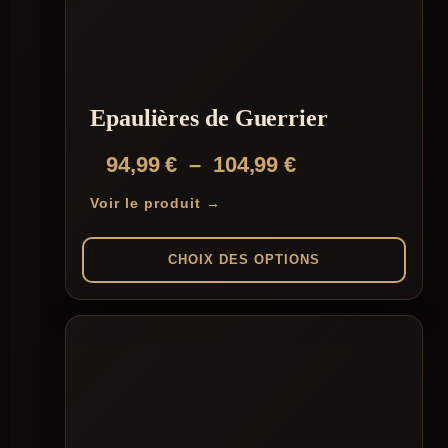
options
peuvent
être
choisies
sur
la
Epaulières de Guerrier
page
du
Plage
94,99
€
–
104,99
€
produit
de
Voir le produit →
prix :
94,99 €
CHOIX DES OPTIONS
à
Ce
104,99 €
produit
a
plusieurs
variations.
Les
options
peuvent