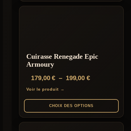
Ce
145,00 €
produit
a
plusieurs
variations.
Les
options
peuvent
être
choisies
Cuirasse Renegade Epic
sur
la
Armoury
page
du
Plage
179,00
€
–
199,00
€
produit
de
Voir le produit →
prix :
179,00 €
CHOIX DES OPTIONS
à
Ce
199,00 €
produit
a