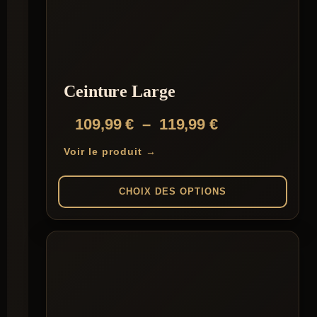
Les
options
peuvent
être
choisies
sur
la
Ceinture Large
page
du
Plage
109,99
€
–
119,99
€
produit
de
Voir le produit →
prix :
109,99 €
CHOIX DES OPTIONS
à
Ce
119,99 €
produit
a
plusieurs
variations.
Les
options
peuvent