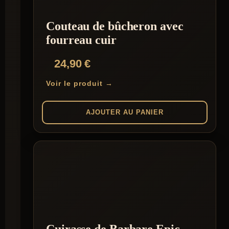
être
choisies
Couteau de bûcheron avec
sur
la
fourreau cuir
page
du
24,90
€
produit
Voir le produit →
AJOUTER AU PANIER