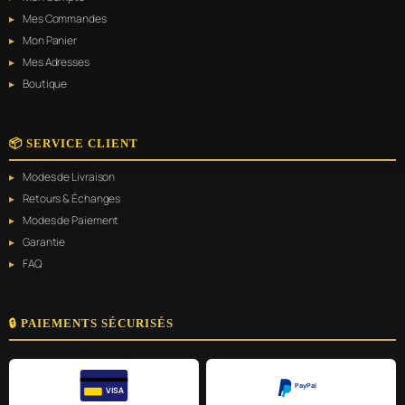
Mes Commandes
Mon Panier
Mes Adresses
Boutique
📦 SERVICE CLIENT
Modes de Livraison
Retours & Échanges
Modes de Paiement
Garantie
FAQ
🔒 PAIEMENTS SÉCURISÉS
PayPal
VISA