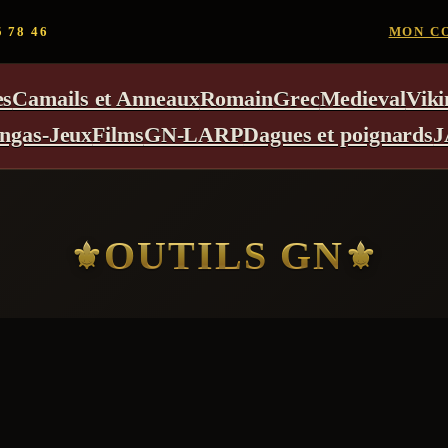
5 78 46
MON C
es
Camails et Anneaux
Romain
Grec
Medieval
Viki
ngas-Jeux
Films
GN-LARP
Dagues et poignards
J
OUTILS GN