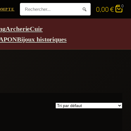
0
0,00
€
OMPTE
ng
Archerie
Cuir
APON
Bijoux historiques