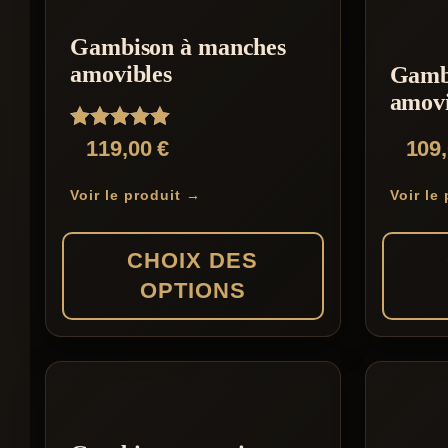
Gambison à manches
amovibles
Gamb
amovi
Note
119,00
€
109
5.00
sur 5
Voir le produit →
Voir le
CHOIX DES
OPTIONS
Ce
Ce
produit
produit
a
a
plusieurs
plusieur