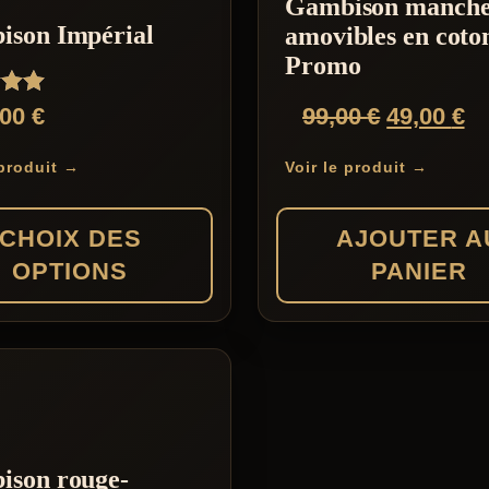
Gambison manche
s.
ison Impérial
amovibles en coton
Promo
Le
L
,00
€
99,00
€
49,00
€
prix
pr
 produit →
Voir le produit →
initial
ac
était :
es
CHOIX DES
AJOUTER A
99,00 €.
49
OPTIONS
PANIER
s
s.
ison rouge-