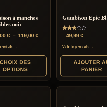
Gambison Epic Bl
ison à manches
bles noir
Note
Plage
,00
€
–
119,00
€
49,99
€
3.00
de
sur 5
 produit →
Voir le produit →
prix :
109,00 €
CHOIX DES
AJOUTER A
à
OPTIONS
PANIER
119,00 €
s