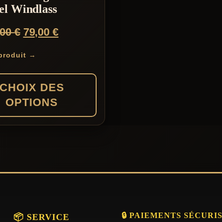
el Windlass
Le
Le
,00
€
79,00
€
prix
prix
 produit →
initial
actuel
était :
est :
CHOIX DES
129,00 €.
79,00 €.
OPTIONS
s
s.
🔒 PAIEMENTS SÉCURI
📦 SERVICE