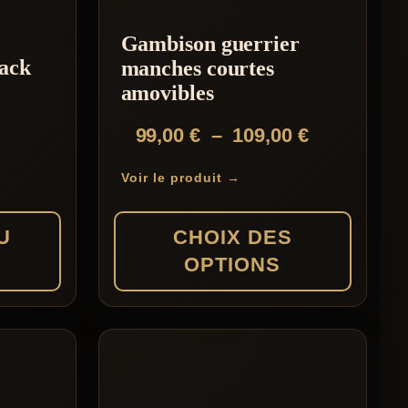
Gambison guerrier
ack
manches courtes
amovibles
Plage
99,00
€
–
109,00
€
de
Voir le produit →
prix :
99,00 €
U
CHOIX DES
à
OPTIONS
109,00 €
Ce
produit
a
plusieurs