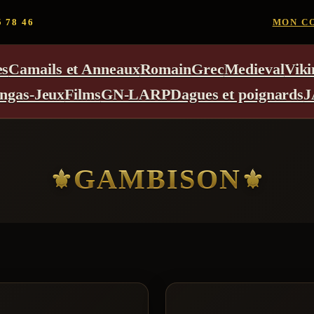
5 78 46
MON C
es
Camails et Anneaux
Romain
Grec
Medieval
Viki
ngas-Jeux
Films
GN-LARP
Dagues et poignards
J
GAMBISON