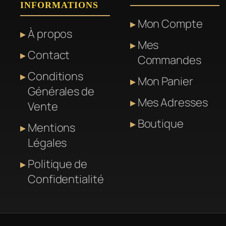
INFORMATIONS
peuvent
peuvent
Mon Compte
être
être
À propos
Mes
choisies
choisies
Contact
Commandes
sur
sur
la
la
Conditions
Mon Panier
page
page
Générales de
Mes Adresses
du
du
Vente
produit
produit
Boutique
Mentions
Légales
Politique de
Confidentialité