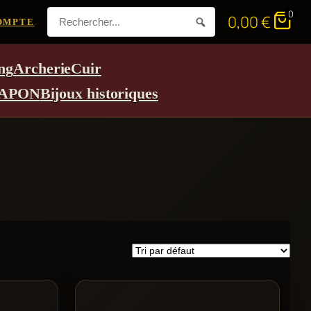
0
0,00
€
OMPTE
ng
Archerie
Cuir
APON
Bijoux historiques