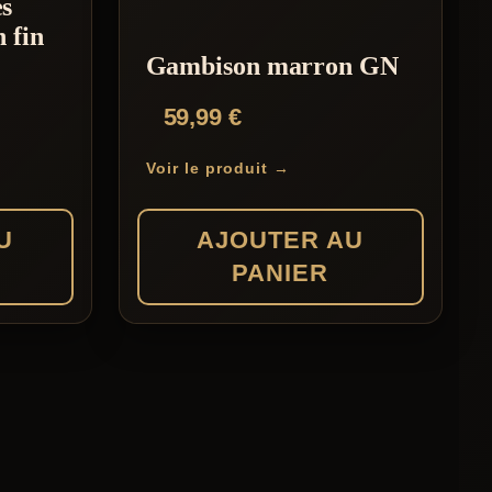
s
variations.
 fin
Les
Gambison marron GN
options
e
59,99
€
peuvent
ix
être
Voir le produit →
tuel
choisies
t :
sur
U
AJOUTER AU
,00 €.
la
PANIER
page
du
produit