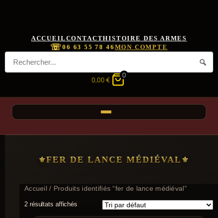
ACCUEIL
CONTACT
HISTOIRE DES ARMES
☏
06 63 55 78 46
MON COMPTE
0
0,00
€
FER DE LANCE MÉDIÉVAL
Accueil
/ Produits identifiés “fer de lance médiéval”
2 résultats affichés