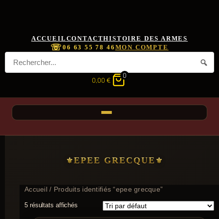
ACCUEIL
CONTACT
HISTOIRE DES ARMES
☏
06 63 55 78 46
MON COMPTE
0
0,00
€
EPEE GRECQUE
Accueil
/ Produits identifiés “epee grecque”
5 résultats affichés