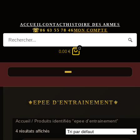
ACCUEIL
CONTACT
HISTOIRE DES ARMES
☏
06 63 55 78 46
MON COMPTE
0
0,00
€
EPEE D'ENTRAINEMENT
Accueil
/ Produits identifiés “epee d'entrainement”
4 résultats affichés