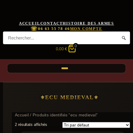
ACCUEIL
CONTACT
HISTOIRE DES ARMES
☏
06 63 55 78 46
MON COMPTE
0
0,00
€
ECU MEDIEVAL
Accueil
/ Produits identifiés “ecu medieval”
2 résultats affichés