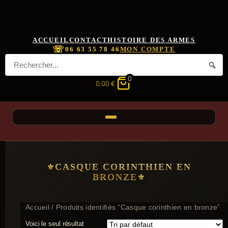
ACCUEIL
CONTACT
HISTOIRE DES ARMES
☏
06 63 55 78 46
MON COMPTE
0
0,00
€
CASQUE CORINTHIEN EN
BRONZE
Accueil
/ Produits identifiés “Casque corinthien en bronze”
Voici le seul résultat