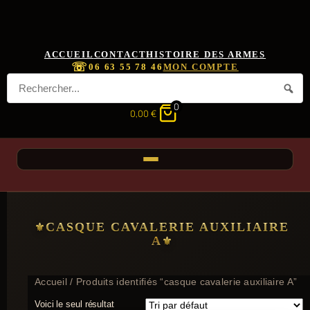
ACCUEIL
CONTACT
HISTOIRE DES ARMES
☏
06 63 55 78 46
MON COMPTE
0
0,00
€
CASQUE CAVALERIE AUXILIAIRE
A
Accueil
/ Produits identifiés “casque cavalerie auxiliaire A”
Voici le seul résultat