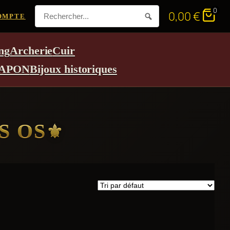
0
0,00
€
OMPTE
ng
Archerie
Cuir
APON
Bijoux historiques
S OS