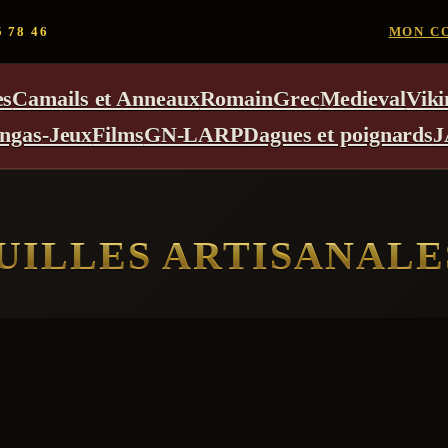
5 78 46
MON C
es
Camails et Anneaux
Romain
Grec
Medieval
Viki
ngas-Jeux
Films
GN-LARP
Dagues et poignards
J
UILLES ARTISANALE