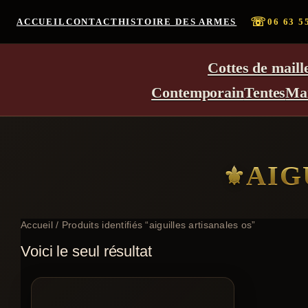
☏
ACCUEIL
CONTACT
HISTOIRE DES ARMES
06 63 5
Cottes de maill
Contemporain
Tentes
Ma
AIG
Accueil
/ Produits identifiés “aiguilles artisanales os”
Voici le seul résultat