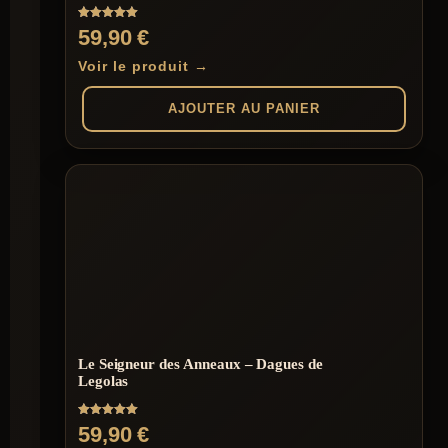
Note
59,90
€
5.00
sur 5
Voir le produit →
AJOUTER AU PANIER
Le Seigneur des Anneaux – Dagues de
Legolas
Note
59,90
€
5.00
sur 5