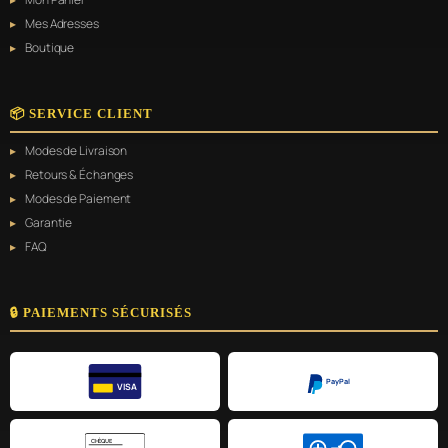
Mes Adresses
Boutique
📦 SERVICE CLIENT
Modes de Livraison
Retours & Échanges
Modes de Paiement
Garantie
FAQ
🔒 PAIEMENTS SÉCURISÉS
PayPal
VISA
CHÈQUE