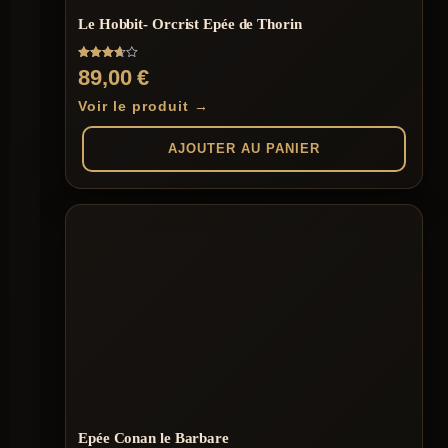
Le Hobbit- Orcrist Epée de Thorin
Note
89,00
€
3.67
sur 5
Voir le produit →
AJOUTER AU PANIER
Epée Conan le Barbare