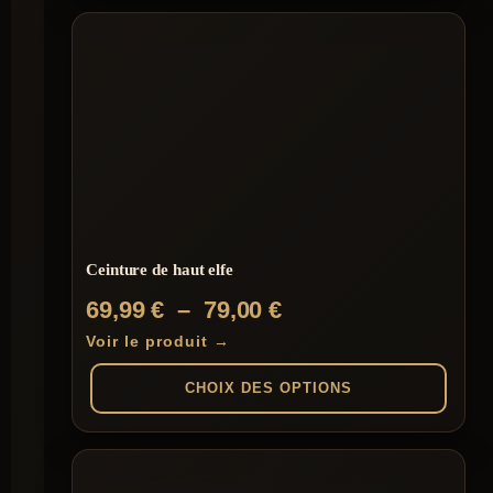
Ceinture de haut elfe
Plage
69,99
€
–
79,00
€
de
Voir le produit →
prix :
CHOIX DES OPTIONS
69,99 €
à
Ce
produit
79,00 €
a