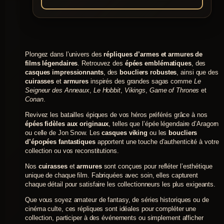
89,00 €
à
Ce
produit
104,00 €
a
plusieurs
Plongez dans l’univers des
répliques d’armes et armures de
variations.
films légendaires
. Retrouvez des
épées emblématiques
, des
Les
casques impressionnants
, des
boucliers robustes
, ainsi que des
options
cuirasses
et
armures
inspirés des grandes sagas comme
Le
peuvent
Seigneur des Anneaux
,
Le Hobbit
,
Vikings
,
Game of Thrones
et
être
Conan
.
choisies
sur
Revivez les batailles épiques de vos héros préférés grâce à nos
la
épées fidèles aux originaux
, telles que l’épée légendaire d’Aragorn
page
ou celle de Jon Snow. Les
casques viking
ou les
boucliers
du
d’épopées fantastiques
apportent une touche d’authenticité à votre
produit
collection ou vos reconstitutions.
Nos
cuirasses
et
armures
sont conçues pour refléter l’esthétique
unique de chaque film. Fabriquées avec soin, elles capturent
chaque détail pour satisfaire les collectionneurs les plus exigeants.
Que vous soyez amateur de fantasy, de séries historiques ou de
cinéma culte, ces répliques sont idéales pour compléter une
collection, participer à des événements ou simplement afficher