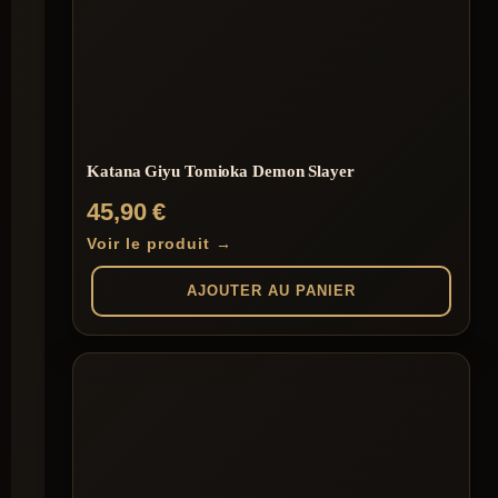
Les
options
peuvent
être
choisies
sur
la
page
du
Katana Giyu Tomioka Demon Slayer
produit
45,90
€
Voir le produit →
AJOUTER AU PANIER