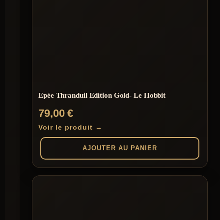
plusieurs
variations.
Les
options
peuvent
être
choisies
sur
la
page
du
Epée Thranduil Edition Gold- Le Hobbit
produit
79,00
€
Voir le produit →
AJOUTER AU PANIER