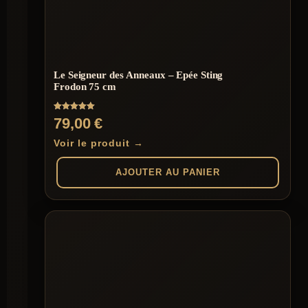
Le Seigneur des Anneaux – Epée Sting
Frodon 75 cm
Note
79,00
€
5.00
sur 5
Voir le produit →
AJOUTER AU PANIER