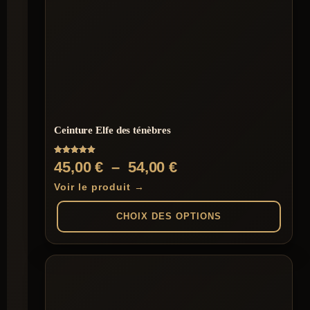
Ceinture Elfe des ténèbres
Note
Plage
45,00
€
–
54,00
€
5.00
sur 5
de
Voir le produit →
prix :
CHOIX DES OPTIONS
45,00 €
à
Ce
produit
54,00 €
a
plusieurs
variations.