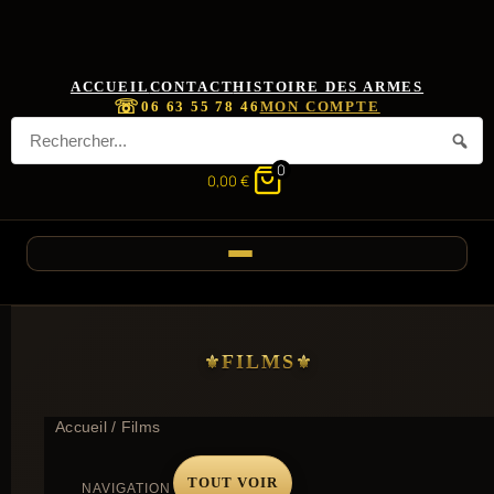
ACCUEIL
CONTACT
HISTOIRE DES ARMES
☏
06 63 55 78 46
MON COMPTE
0
0,00
€
FILMS
Accueil
/ Films
TOUT VOIR
NAVIGATION