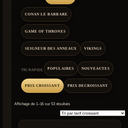
CONAN LE BARBARE
GAME OF THRONES
SEIGNEUR DES ANNEAUX
VIKINGS
POPULAIRES
NOUVEAUTES
TRI RAPIDE
PRIX CROISSANT
PRIX DECROISSANT
Trié
Affichage de 1–16 sur 53 résultats
par
prix
croissant