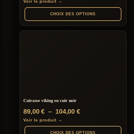
de
Voir le produit →
prix :
CHOIX DES OPTIONS
89,00 €
à
Ce
produit
104,00 €
a
plusieurs
variations.
Les
options
peuvent
être
choisies
sur
la
page
du
Cuirasse viking en cuir noir
produit
Plage
89,00
€
–
104,00
€
de
Voir le produit →
prix :
CHOIX DES OPTIONS