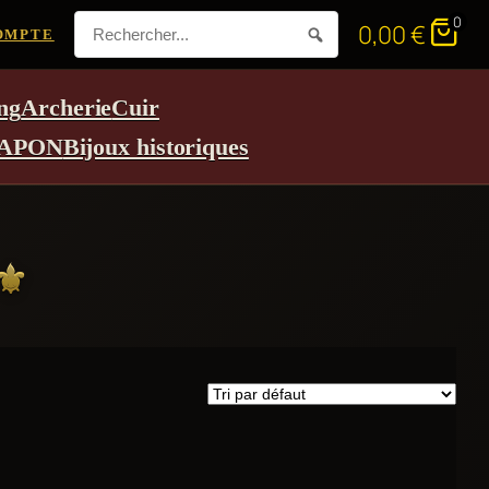
0
0,00
€
OMPTE
ng
Archerie
Cuir
APON
Bijoux historiques