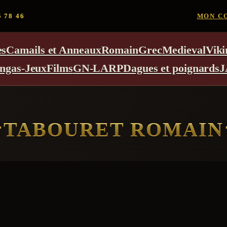
5 78 46
MON C
es
Camails et Anneaux
Romain
Grec
Medieval
Viki
ngas-Jeux
Films
GN-LARP
Dagues et poignards
J
TABOURET ROMAIN