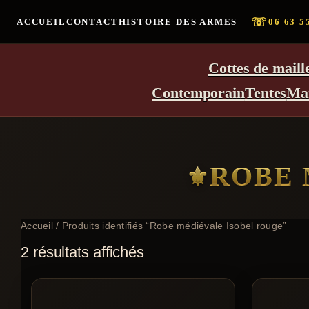
☏
ACCUEIL
CONTACT
HISTOIRE DES ARMES
06 63 5
Cottes de maill
Contemporain
Tentes
Ma
ROBE 
Accueil
/ Produits identifiés “Robe médiévale Isobel rouge”
2 résultats affichés