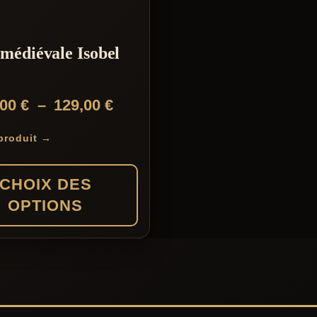
médiévale Isobel
Plage
,00
€
–
129,00
€
de
 produit →
prix :
124,00 €
CHOIX DES
à
OPTIONS
129,00 €
s