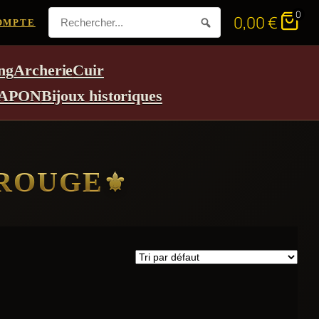
0
0,00
€
OMPTE
ng
Archerie
Cuir
APON
Bijoux historiques
 ROUGE