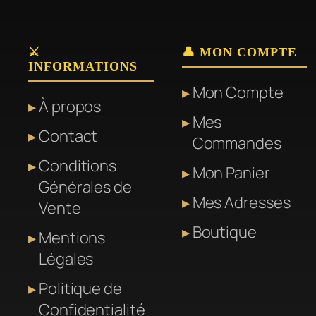
variations.
variation
Les
Les
⚔️
👤 MON COMPTE
options
options
INFORMATIONS
peuvent
peuvent
Mon Compte
être
être
À propos
Mes
choisies
choisies
Contact
Commandes
sur
sur
la
la
Conditions
Mon Panier
page
page
Générales de
Mes Adresses
du
du
Vente
produit
produit
Boutique
Mentions
Légales
Politique de
Confidentialité