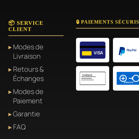
s.
🔒 PAIEMENTS SÉCURI
📦 SERVICE
CLIENT
Modes de
PayPal
VISA
Livraison
Retours &
CHÈQUE
Échanges
VIREMENT
Modes de
Paiement
Garantie
FAQ