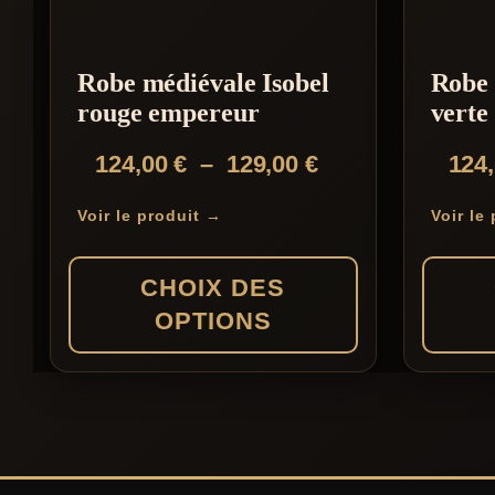
Robe médiévale Isobel
Robe 
rouge empereur
verte
Plage
124,00
€
–
129,00
€
124
de
Voir le produit →
Voir le
prix :
124,00 €
CHOIX DES
à
OPTIONS
129,00 €
Ce
Ce
produit
produit
a
a
plusieurs
plusieur