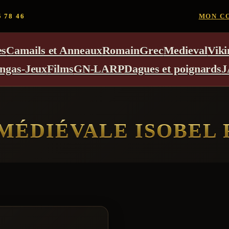
5 78 46
MON C
es
Camails et Anneaux
Romain
Grec
Medieval
Viki
ngas-Jeux
Films
GN-LARP
Dagues et poignards
J
MÉDIÉVALE ISOBEL