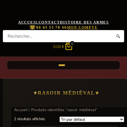
ACCUEIL
CONTACT
HISTOIRE DES ARMES
☏
06 63 55 78 46
MON COMPTE
0
0,00
€
RASOIR MÉDIÉVAL
Accueil
/ Produits identifiés “rasoir médiéval”
2 résultats affichés