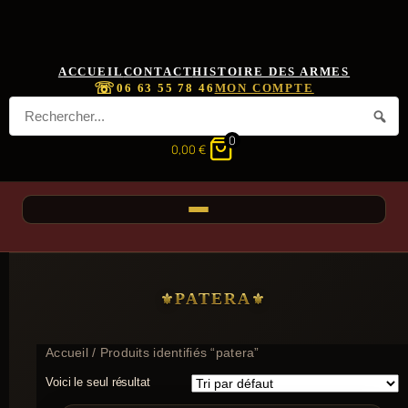
ACCUEIL
CONTACT
HISTOIRE DES ARMES
☏
06 63 55 78 46
MON COMPTE
0
0,00
€
PATERA
Accueil
/ Produits identifiés “patera”
Voici le seul résultat