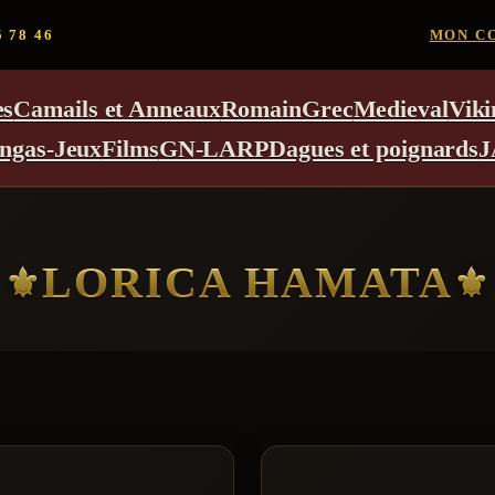
5 78 46
MON C
es
Camails et Anneaux
Romain
Grec
Medieval
Viki
ngas-Jeux
Films
GN-LARP
Dagues et poignards
J
LORICA HAMATA