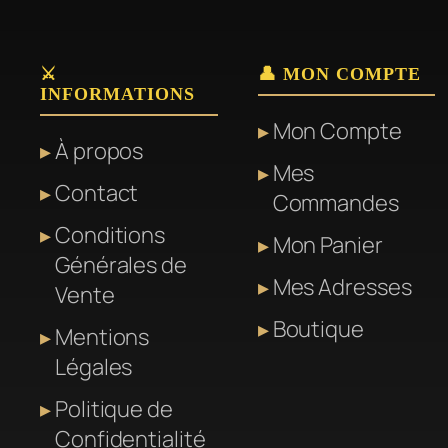
variation
Les
⚔️
👤 MON COMPTE
options
INFORMATIONS
peuvent
Mon Compte
être
À propos
Mes
choisies
Contact
Commandes
sur
la
Conditions
Mon Panier
page
Générales de
Mes Adresses
du
Vente
produit
Boutique
Mentions
Légales
Politique de
Confidentialité