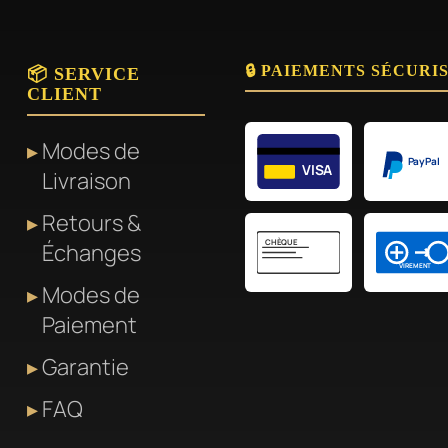
s.
variations.
Les
🔒 PAIEMENTS SÉCURI
📦 SERVICE
options
CLIENT
peuvent
être
Modes de
PayPal
choisies
VISA
Livraison
sur
Retours &
la
CHÈQUE
Échanges
page
VIREMENT
du
Modes de
produit
Paiement
Garantie
FAQ