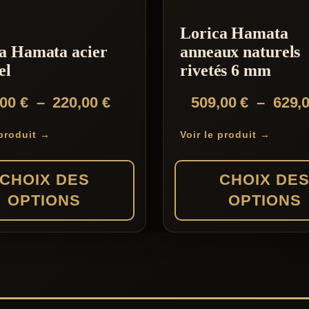
Lorica Hamata
a Hamata acier
anneaux naturels
el
rivetés 6 mm
Plage
,00
€
–
220,00
€
509,00
€
–
629,
de
 produit →
Voir le produit →
prix :
189,00 €
CHOIX DES
CHOIX DE
à
OPTIONS
OPTIONS
220,00 €
Ce
produit
a
s
plusieurs