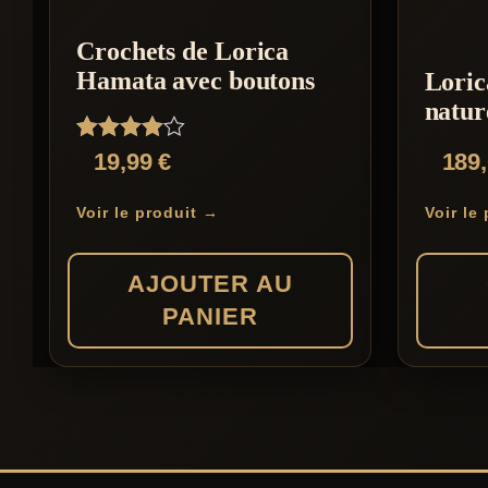
Crochets de Lorica
Hamata avec boutons
Loric
natur
Note
19,99
€
189
4.00
sur 5
Voir le produit →
Voir le
AJOUTER AU
PANIER
Ce
produit
a
plusieur