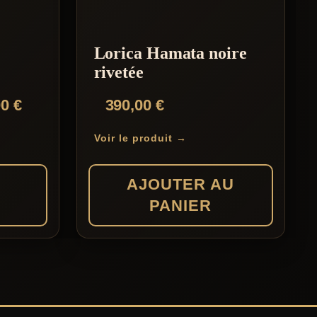
Lorica Hamata noire
rivetée
Plage
00
€
390,00
€
de
Voir le produit →
prix :
509,00 €
S
AJOUTER AU
à
PANIER
629,00 €