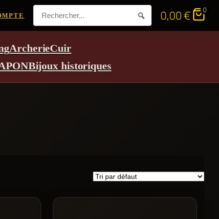
0
0,00
€
OMPTE
ng
Archerie
Cuir
APON
Bijoux historiques