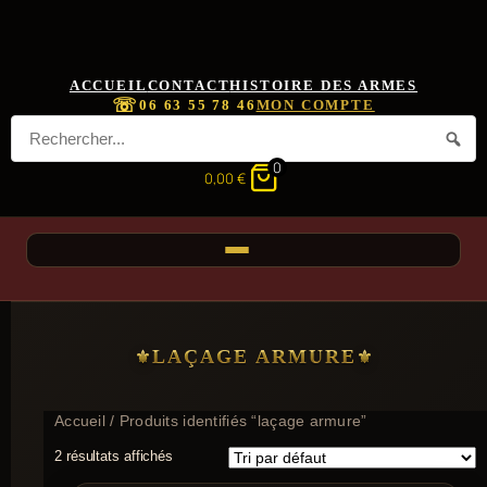
ACCUEIL
CONTACT
HISTOIRE DES ARMES
☏
06 63 55 78 46
MON COMPTE
0
0,00
€
LAÇAGE ARMURE
Accueil
/ Produits identifiés “laçage armure”
2 résultats affichés