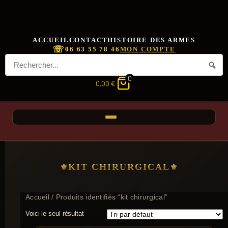
ACCUEIL
CONTACT
HISTOIRE DES ARMES
☏
06 63 55 78 46
MON COMPTE
0
0,00
€
KIT CHIRURGICAL
Accueil
/ Produits identifiés “kit chirurgical”
Voici le seul résultat