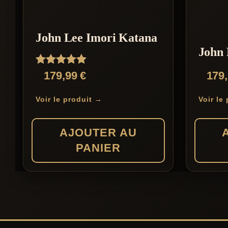
John Lee Imori Katana
John 
Note
179,99
€
179
5.00
sur 5
Voir le produit →
Voir le
AJOUTER AU
PANIER