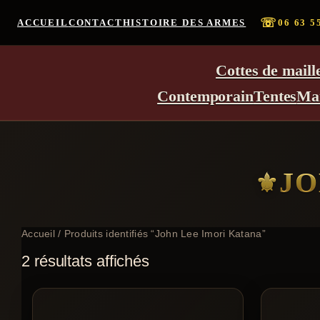
☏
ACCUEIL
CONTACT
HISTOIRE DES ARMES
06 63 5
Cottes de maill
Contemporain
Tentes
Ma
JO
Accueil
/ Produits identifiés “John Lee Imori Katana”
2 résultats affichés