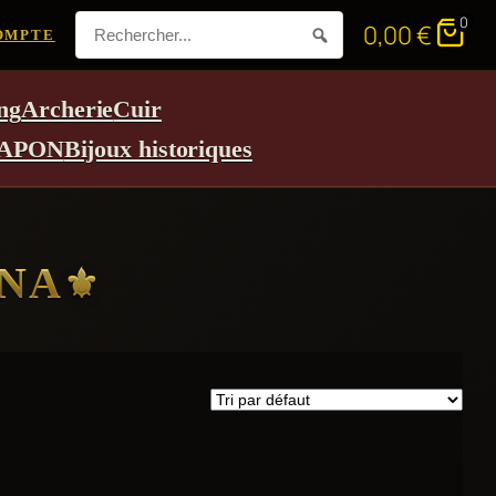
0
0,00
€
OMPTE
ng
Archerie
Cuir
APON
Bijoux historiques
ANA