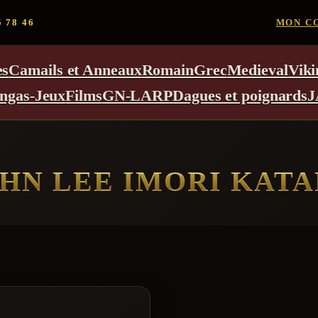
5 78 46
MON C
es
Camails et Anneaux
Romain
Grec
Medieval
Viki
ngas-Jeux
Films
GN-LARP
Dagues et poignards
J
HN LEE IMORI KAT