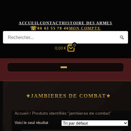
ACCUEIL
CONTACT
HISTOIRE DES ARMES
☏
06 63 55 78 46
MON COMPTE
0
0,00
€
JAMBIERES DE COMBAT
Accueil
/ Produits identifiés “jambieres de combat”
Voici le seul résultat