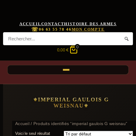
ACCUEIL
CONTACT
HISTOIRE DES ARMES
☏
06 63 55 78 46
MON COMPTE
0
0,00
€
IMPERIAL GAULOIS G
WEISNAU
Accueil
/ Produits identifiés “imperial gaulois G weisnau”
Voici le seul résultat