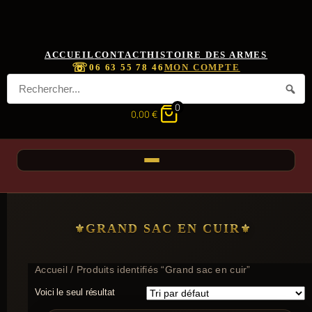
ACCUEIL
CONTACT
HISTOIRE DES ARMES
☏
06 63 55 78 46
MON COMPTE
0
0,00
€
GRAND SAC EN CUIR
Accueil
/ Produits identifiés “Grand sac en cuir”
Voici le seul résultat